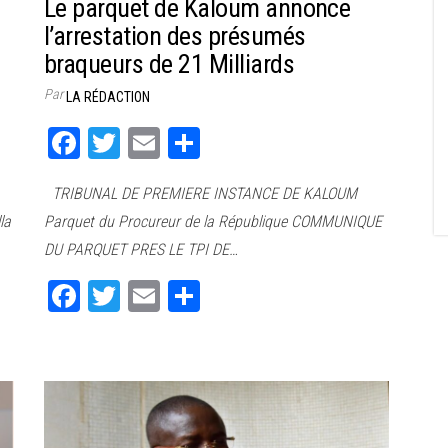
Le parquet de Kaloum annonce
l’arrestation des présumés
braqueurs de 21 Milliards
Par
LA RÉDACTION
Fa
T
E
Pa
ce
wi
m
rt
TRIBUNAL DE PREMIERE INSTANCE DE KALOUM
bo
tt
ail
ag
la
Parquet du Procureur de la République COMMUNIQUE
ok
er
er
DU PARQUET PRES LE ΤΡΙ DE…
Fa
T
E
Pa
ce
wi
m
rt
bo
tt
ail
ag
ok
er
er