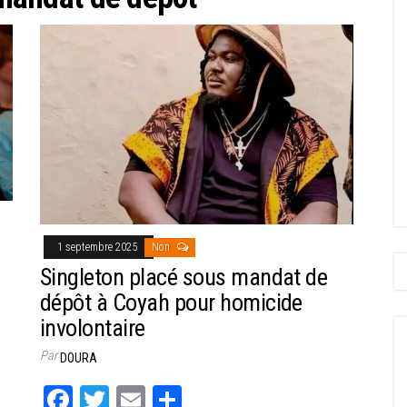
1 septembre 2025
Non
Singleton placé sous mandat de
dépôt à Coyah pour homicide
involontaire
Par
DOURA
Fa
T
E
Pa