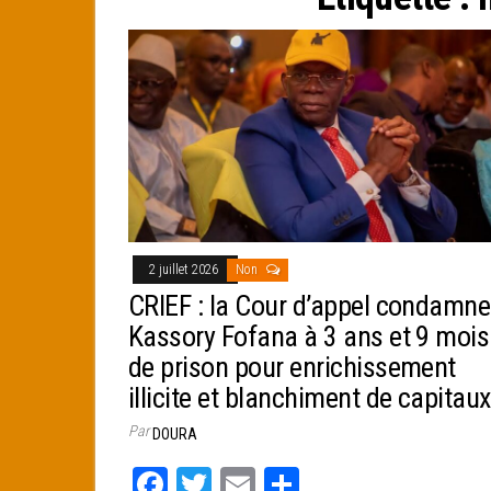
e
r
2 juillet 2026
Non
CRIEF : la Cour d’appel condamne
Kassory Fofana à 3 ans et 9 mois
de prison pour enrichissement
illicite et blanchiment de capitaux
Par
DOURA
Fa
T
E
Pa