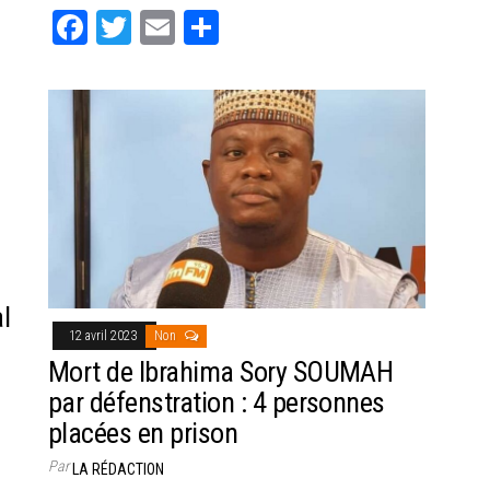
Fa
T
E
Pa
ce
wi
m
rt
bo
tt
ail
ag
ok
er
er
l
12 avril 2023
Non
Mort de Ibrahima Sory SOUMAH
par défenstration : 4 personnes
placées en prison
Par
LA RÉDACTION