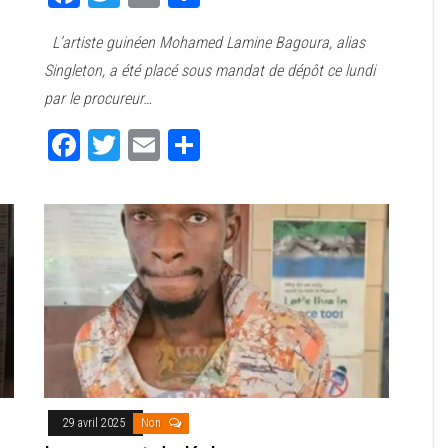
ce
wi
m
rt
L’artiste guinéen Mohamed Lamine Bagoura, alias
bo
tt
ail
ag
Singleton, a été placé sous mandat de dépôt ce lundi
ok
er
er
par le procureur…
Fa
T
E
Pa
ce
wi
m
rt
bo
tt
ail
ag
ok
er
er
29 avril 2025
Non