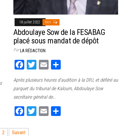
18 juillet 2022
Non
Abdoulaye Sow de la FESABAG
placé sous mandat de dépôt
Par
LA RÉDACTION
Fa
T
E
Pa
ce
wi
m
rt
Après plusieurs heures d’audition à la DPJ, et déféré au
bo
tt
ail
ag
s
parquet du tribunal de Kaloum, Abdoulaye Sow
ok
er
er
secrétaire général de…
Fa
T
E
Pa
ce
wi
m
rt
bo
tt
ail
ag
2
Suivant