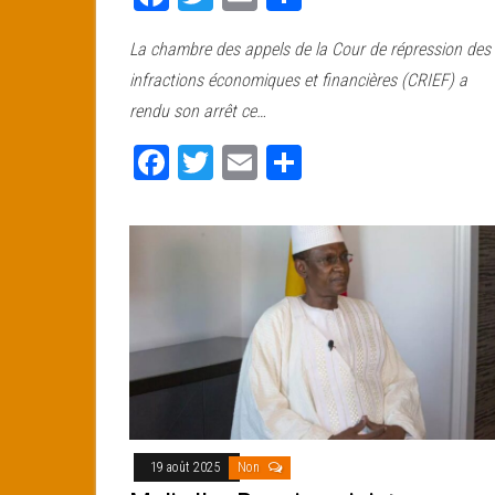
ce
wi
m
rt
La chambre des appels de la Cour de répression des
bo
tt
ail
ag
infractions économiques et financières (CRIEF) a
ok
er
er
rendu son arrêt ce…
Fa
T
E
Pa
ce
wi
m
rt
bo
tt
ail
ag
ok
er
er
19 août 2025
Non