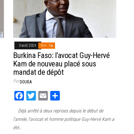
3 août 2024
Non
Burkina Faso: l’avocat Guy-Hervé
Kam de nouveau placé sous
mandat de dépôt
Par
DOURA
Fa
T
E
Pa
ce
wi
m
rt
Déjà arrêté à deux reprises depuis le début de
bo
tt
ail
ag
l’année, l’avocat et homme politique Guy-Hervé Kam a
ok
er
er
été…