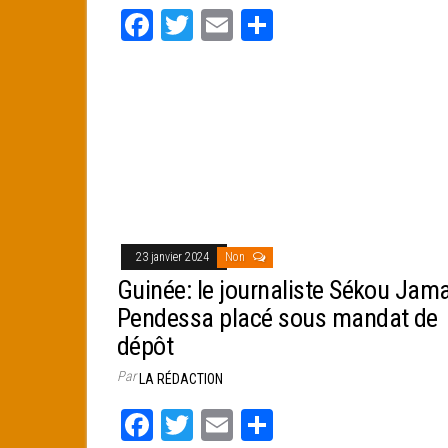
Fa
T
E
Pa
ce
wi
m
rt
bo
tt
ail
ag
ok
er
er
23 janvier 2024
Non
Guinée: le journaliste Sékou Jama
Pendessa placé sous mandat de
dépôt
Par
LA RÉDACTION
Fa
T
E
Pa