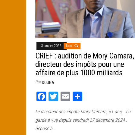
3 janvier 2025
Non
CRIEF : audition de Mory Camara,
directeur des impôts pour une
affaire de plus 1000 milliards
Par
DOURA
Fa
T
E
Pa
ce
wi
m
rt
Le directeur des impôts Mory Camara, 51 ans, en
bo
tt
ail
ag
garde à vue depuis vendredi 27 décembre 2024 ,
ok
er
er
déposé à…