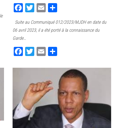
Fa
T
E
Pa
ce
wi
m
rt
le
Suite au Communiqué 012/2023/MJDH en date du
bo
tt
ail
ag
06 avril 2023, il a été porté à la connaissance du
ok
er
er
Garde…
Fa
T
E
Pa
ce
wi
m
rt
bo
tt
ail
ag
ok
er
er