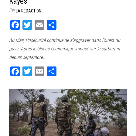
Kayes
Par
LA RÉDACTION
Fa
T
E
Pa
ce
wi
m
rt
Au Mali, l’insécurité continue de s’aggraver dans l’ouest du
bo
tt
ail
ag
pays. Après le blocus économique imposé sur le carburant
ok
er
er
depuis septembre,…
Fa
T
E
Pa
ce
wi
m
rt
bo
tt
ail
ag
ok
er
er