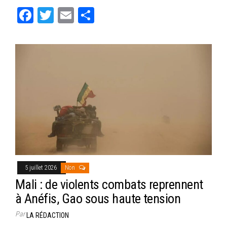
ok
er
er
Fa
T
E
Pa
ce
wi
m
rt
bo
tt
ail
ag
ok
er
er
5 juillet 2026
Non
Mali : de violents combats reprennent
à Anéfis, Gao sous haute tension
Par
LA RÉDACTION