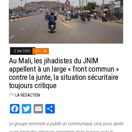
2 mai 2026
Non
Au Mali, les jihadistes du JNIM
appellent à un large « front commun »
contre la junte, la situation sécuritaire
toujours critique
Par
LA RÉDACTION
Fa
T
E
Pa
ce
wi
m
rt
Le groupe terroriste a publié un communiqué, cinq jours après
bo
tt
ail
ag
avoir lancé des attaques conjointes dans le pays avec le…