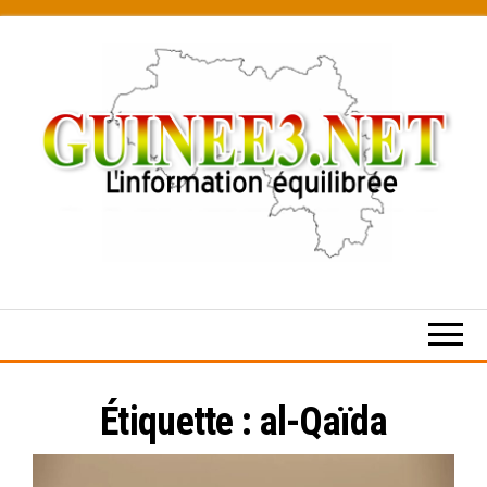
Skip
to
the
content
L’information
équilibrée
Étiquette :
al-Qaïda