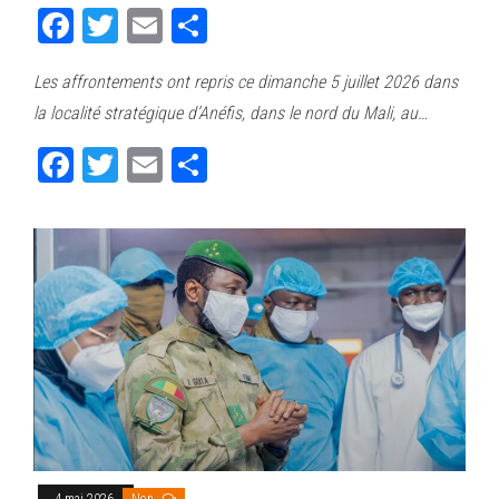
Fa
T
E
Pa
ce
wi
m
rt
Les affrontements ont repris ce dimanche 5 juillet 2026 dans
bo
tt
ail
ag
la localité stratégique d’Anéfis, dans le nord du Mali, au…
ok
er
er
Fa
T
E
Pa
ce
wi
m
rt
bo
tt
ail
ag
ok
er
er
4 mai 2026
Non