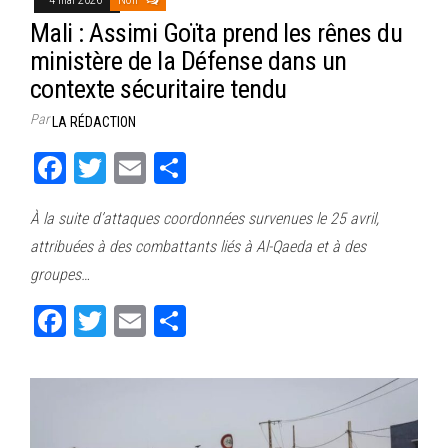
Mali : Assimi Goïta prend les rênes du
ministère de la Défense dans un
contexte sécuritaire tendu
Par
LA RÉDACTION
Fa
T
E
Pa
ce
wi
m
rt
À la suite d’attaques coordonnées survenues le 25 avril,
bo
tt
ail
ag
attribuées à des combattants liés à Al-Qaeda et à des
ok
er
er
groupes…
Fa
T
E
Pa
ce
wi
m
rt
bo
tt
ail
ag
ok
er
er