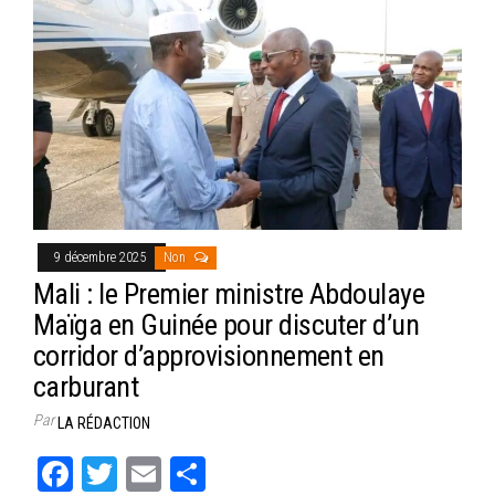
ok
er
er
9 décembre 2025
Non
Mali : le Premier ministre Abdoulaye
Maïga en Guinée pour discuter d’un
corridor d’approvisionnement en
carburant
Par
LA RÉDACTION
Fa
T
E
Pa