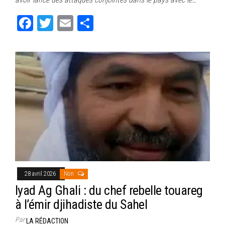
ok
er
er
Fa
T
E
Pa
ce
wi
m
rt
bo
tt
ail
ag
ok
er
er
28 avril 2026
Non
Iyad Ag Ghali : du chef rebelle touareg
à l’émir djihadiste du Sahel
Par
LA RÉDACTION