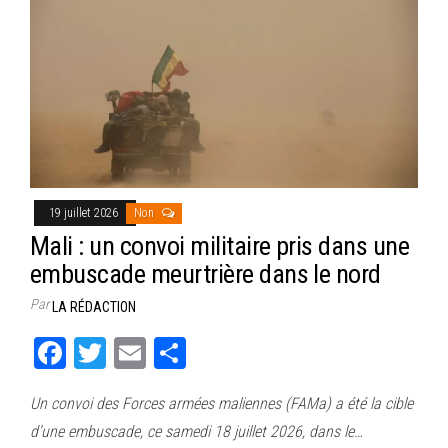
19 juillet 2026
Non
Mali : un convoi militaire pris dans une
embuscade meurtrière dans le nord
Par
LA RÉDACTION
Fa
T
E
Pa
ce
wi
m
rt
Un convoi des Forces armées maliennes (FAMa) a été la cible
bo
tt
ail
ag
d’une embuscade, ce samedi 18 juillet 2026, dans le…