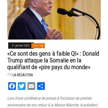
21 janvier 2026
Non
«Ce sont des gens à faible QI» : Donald
Trump attaque la Somalie en la
qualifiant de «pire pays du monde»
Par
LA RÉDACTION
Fa
T
E
Pa
ce
wi
m
rt
Lors d’une conférence de presse à l’occasion du premier
bo
tt
ail
ag
anniversaire de son retour à la Maison-Blanche, le président