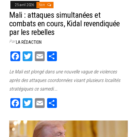
25 avril 2026
Non
Mali : attaques simultanées et
combats en cours, Kidal revendiquée
par les rebelles
Par
LA RÉDACTION
Fa
T
E
Pa
ce
wi
m
rt
Le Mali est plongé dans une nouvelle vague de violences
bo
tt
ail
ag
après des attaques coordonnées visant plusieurs localités
ok
er
er
stratégiques ce samedi.…
Fa
T
E
Pa
ce
wi
m
rt
bo
tt
ail
ag
ok
er
er