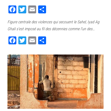
Fa
T
E
Pa
ce
wi
m
rt
Figure centrale des violences qui secouent le Sahel, Iyad Ag
bo
tt
ail
ag
Ghali s’est imposé au fil des décennies comme l’un des…
ok
er
er
Fa
T
E
Pa
ce
wi
m
rt
bo
tt
ail
ag
ok
er
er