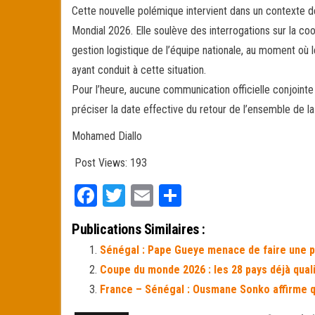
Cette nouvelle polémique intervient dans un contexte dé
Mondial 2026. Elle soulève des interrogations sur la coo
gestion logistique de l’équipe nationale, au moment où 
ayant conduit à cette situation.
Pour l’heure, aucune communication officielle conjointe 
préciser la date effective du retour de l’ensemble de la
Mohamed Diallo
Post Views:
193
Fa
T
E
Pa
ce
wi
m
rt
Publications Similaires :
bo
tt
ail
ag
Sénégal : Pape Gueye menace de faire une pa
ok
er
er
Coupe du monde 2026 : les 28 pays déjà quali
France – Sénégal : Ousmane Sonko affirme que