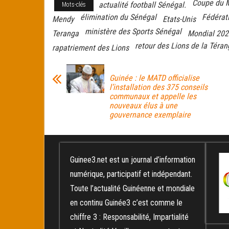
Coupe du 
actualité football Sénégal.
Mots-clés
élimination du Sénégal
Fédérat
Mendy
Etats-Unis
ministère des Sports Sénégal
Teranga
Mondial 202
retour des Lions de la Téran
rapatriement des Lions
Guinée : le MATD officialise
l’installation des 375 conseils
communaux et appelle les
nouveaux élus à une
gouvernance exemplaire
Guinee3.net est un journal d’information
numérique, participatif et indépendant.
Toute l’actualité Guinéenne et mondiale
en continu Guinée3 c’est comme le
chiffre 3 : Responsabilité, Impartialité