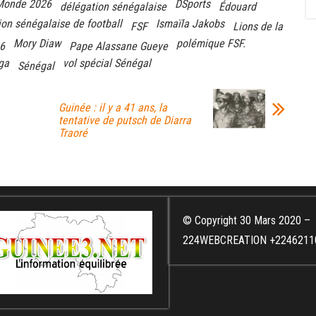
Monde 2026
DSports
délégation sénégalaise
Édouard
ion sénégalaise de football
Ismaïla Jakobs
FSF
Lions de la
Mory Diaw
polémique FSF.
6
Pape Alassane Gueye
ga
vol spécial Sénégal
Sénégal
Guinée : il y a 41 ans, la
tentative de putsch de Diarra
Traoré
© Copyright 30 Mars 2020 –
224WEBCREATION +2246211