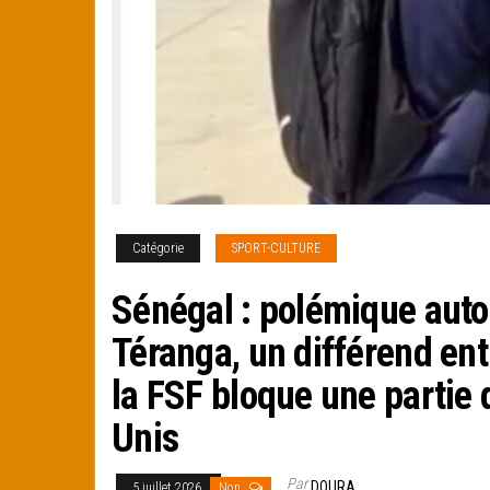
Catégorie
SPORT-CULTURE
Sénégal : polémique autou
Téranga, un différend ent
la FSF bloque une partie 
Unis
Par
DOURA
5 juillet 2026
Non