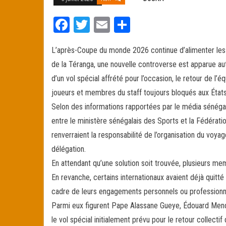
Fa
T
E
Pa
ce
wi
m
rt
L’après-Coupe du monde 2026 continue d’alimenter les d
bo
tt
ail
ag
de la Téranga, une nouvelle controverse est apparue aut
ok
er
er
d’un vol spécial affrété pour l’occasion, le retour de l’é
joueurs et membres du staff toujours bloqués aux États
Selon des informations rapportées par le média sénégal
entre le ministère sénégalais des Sports et la Fédératio
renverraient la responsabilité de l’organisation du voyag
délégation.
En attendant qu’une solution soit trouvée, plusieurs mem
En revanche, certains internationaux avaient déjà quitt
cadre de leurs engagements personnels ou professionn
Parmi eux figurent Pape Alassane Gueye, Édouard Mendy
le vol spécial initialement prévu pour le retour collectif