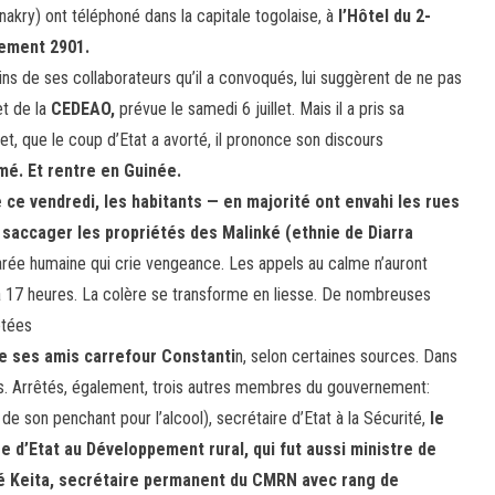
nakry) ont téléphoné dans la capitale togolaise, à
l’Hôtel du 2-
tement 2901.
ins de ses collaborateurs qu’il a convoqués, lui suggèrent de ne pas
et de la
CEDEAO,
prévue le samedi 6 juillet. Mais il a pris sa
let, que le coup d’Etat a avorté, il prononce son discours
omé. Et rentre en Guinée.
 ce vendredi, les habitants — en majorité ont envahi les rues
ou saccager les propriétés des Malinké (ethnie de Diarra
rée humaine qui crie vengeance. Les appels au calme n’auront
à 17 heures. La colère se transforme en liesse. De nombreuses
êtées
 de ses amis carrefour Constanti
n, selon certaines sources. Dans
res. Arrêtés, également, trois autres membres du gouvernement:
 de son penchant pour l’alcool), secrétaire d’Etat à la Sécurité,
le
d’Etat au Développement rural, qui fut aussi ministre de
né Keita, secrétaire permanent du CMRN avec rang de