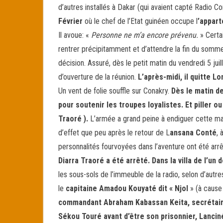
d’autres installés à Dakar (qui avaient capté Radio Co
Février
où le chef de l’Etat guinéen occupe l
’appar
Il avoue: «
Personne ne m’a encore prévenu.
» Certa
rentrer précipitamment et d’attendre la fin du somm
décision. Assuré, dès le petit matin du vendredi 5 juil
d’ouverture de la réunion.
L’après-midi, il quitte L
Un vent de folie souffle sur Conakry.
Dès le matin de
pour soutenir les troupes loyalistes. Et piller 
Traoré ).
L’armée a grand peine à endiguer cette ma
d’effet que peu après le retour de L
ansana Conté
, 
personnalités fourvoyées dans l’aventure ont été arr
Diarra Traoré a été arrêté. Dans la villa de l’un
les sous-sols de l’immeuble de la radio, selon d’aut
le
capitaine Amadou Kouyaté dit « Njol
» (à cause
commandant Abraham Kabassan Keita, secrétaire 
Sékou Touré avant d’être son prisonnier, Lanci