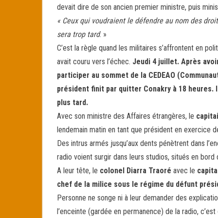
devait dire de son ancien premier ministre, puis minis
« Ceux qui voudraient le défendre au nom des droits
sera trop tard
. »
C’est la règle quand les militaires s’affrontent en poli
avait couru vers l’échec.
Jeudi 4 juillet. Après avoi
participer au sommet de la CEDEAO (Communauté
président finit par quitter Conakry à 18 heures. 
plus tard.
Avec son ministre des Affaires étrangères, le
capita
lendemain matin en tant que président en exercice de
Des intrus armés jusqu’aux dents pénètrent dans l’enc
radio voient surgir dans leurs studios, situés en bord
A leur tête, le
colonel Diarra Traoré
avec le
capit
chef de la milice sous le régime du défunt prés
Personne ne songe ni à leur demander des explications
l’enceinte (gardée en permanence) de la radio, c’est 