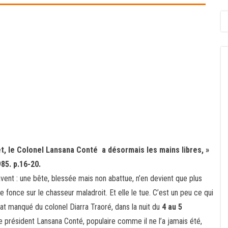
let, le Colonel Lansana Conté a désormais les mains libres, »
985. p.16-20.
vent : une bête, blessée mais non abattue, n’en devient que plus
le fonce sur le chasseur maladroit. Et elle le tue. C’est un peu ce qui
at manqué du colonel Diarra Traoré, dans la nuit du
4 au 5
le président Lansana Conté, populaire comme il ne l’a jamais été,