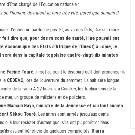
tre d’Etat chargé de l’Education nationale :
 de l’homme devraient le faire très vite, parce que demain il
tique : l’échec ne pardonne pas. Et, au vu des faits, Diarra Traoré
r fait dire que, pour des raisons de santé, il ne pouvait pas
 économique des Etats d’Afrique de l’Ouest) à Lomé, le
Il sera dans la capitale togolaise quatre-vingt-dix minutes
ine Faciné Touré
, il met au point le discours qu’il doit prononcer le
 la
CEDEAO
, lors de l’ouverture du sommet. La nuit sera longue.
einte de la radio A 22 heures, à Conakry, les techniciens de la
 de mer, un groupe de miliciens et de policiers.
aine Mamadi Bayo
,
ministre de la Jeunesse et surtout ancien
ident Sékou Touré
. Les intrus sont armés jusqu’aux dents.
 ni à leur résister d’autant que, s’ils ont pu pénétrer dans
qu’ils avaient bénéficié de quelques complicités.
Diarra