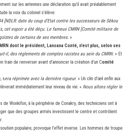
ment sur les antennes une déclaration qu’il avait préalablement
ude la voix du colonel s’élève:
984 [NDLR: date du coup d’Etat contre les successeurs de Sékou
is, cet espoir a été déçu. Le fameux CMRN [Comité militaire de
égoïstes de certains de ses membres.
»
CMRN dont le président, Lansana Conté, n’est plus, selon ses
rsuit-il, des règlements de comptes racistes au sein du CMRN.
» Et
en train de renverser avant d’annoncer la création d’un C
omité
, s
era réprimée avec la dernière rigueur
. » Un clin d’œil enfin aux
èverait immédiatement leur niveau de vie: «
Nous allons régler le
e Wonkifon, à la périphérie de Conakry, des techniciens ont à
anger que des groupes armés investissent le centre et contrôlent
r.
le soutien populaire, provoque l’effet inverse. Les hommes de troupe