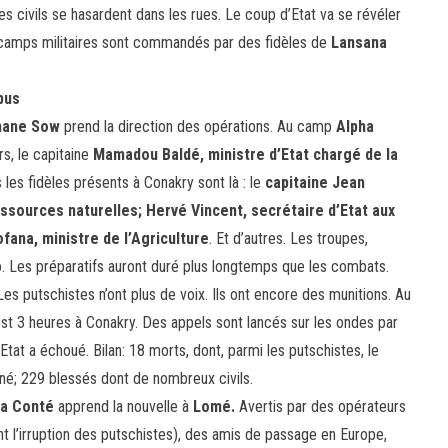
s civils se hasardent dans les rues. Le coup d’Etat va se révéler
es camps militaires sont commandés par des fidèles de
Lansana
bus
ane Sow
prend la direction des opérations. Au camp
Alpha
rs, le capitaine
Mamadou Baldé, ministre d’Etat chargé de la
s les fidèles présents à Conakry sont là : le
capitaine Jean
essources naturelles; Hervé Vincent, secrétaire d’Etat aux
fana, ministre de l’Agriculture
. Et d’autres. Les troupes,
o. Les préparatifs auront duré plus longtemps que les combats.
s putschistes n’ont plus de voix. Ils ont encore des munitions. Au
I est 3 heures à Conakry. Des appels sont lancés sur les ondes par
Etat a échoué. Bilan: 18 morts, dont, parmi les putschistes, le
é; 229 blessés dont de nombreux civils.
na Conté
apprend la nouvelle à
Lomé.
Avertis par des opérateurs
 l’irruption des putschistes), des amis de passage en Europe,