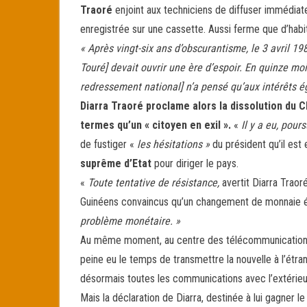
Traoré
enjoint aux techniciens de diffuser immédiate
enregistrée sur une cassette. Aussi ferme que d’habit
« Après vingt-six ans d’obscurantisme, le 3 avril 1
Touré] devait ouvrir une ère d’espoir. En quinze mo
redressement national] n’a pensé qu’aux intérêts 
Diarra Traoré proclame alors la dissolution du 
termes qu’un « citoyen en exil ».
«
Il y a eu, pou
de fustiger «
les hésitations »
du président qu’il est 
suprême d’Etat
pour diriger le pays.
«
Toute tentative de résistance,
avertit Diarra Traoré
Guinéens convaincus qu’un changement de monnaie él
problème monétaire. »
Au même moment, au centre des télécommunications d
peine eu le temps de transmettre la nouvelle à l’étr
désormais toutes les communications avec l’extérieu
Mais la déclaration de Diarra, destinée à lui gagner 