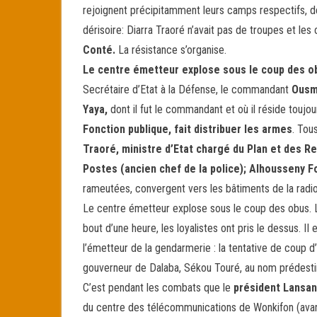
rejoignent précipitamment leurs camps respectifs, de
dérisoire: Diarra Traoré n’avait pas de troupes et l
Conté.
La résistance s’organise.
Le centre émetteur explose sous le coup des o
Secrétaire d’Etat à la Défense, le commandant
Ousm
Yaya,
dont il fut le commandant et où il réside toujou
Fonction publique, fait distribuer les armes
. Tou
Traoré, ministre d’Etat chargé du Plan et des R
Postes (ancien chef de la police); Alhousseny Fo
rameutées, convergent vers les bâtiments de la radi
Le centre émetteur explose sous le coup des obus. Le
bout d’une heure, les loyalistes ont pris le dessus. I
l’émetteur de la gendarmerie : la tentative de coup d’
gouverneur de Dalaba, Sékou Touré, au nom prédestin
C’est pendant les combats que le
président Lansa
du centre des télécommunications de Wonkifon (avant