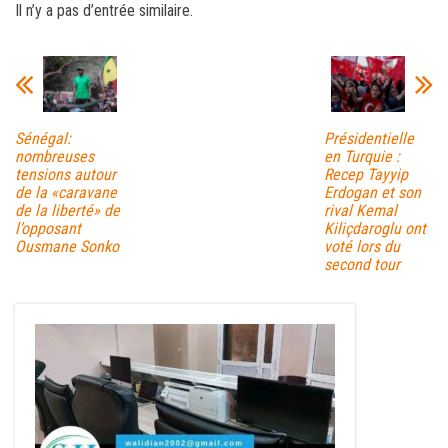
Il n’y a pas d’entrée similaire.
bo
tt
ail
ag
ok
er
er
Sénégal:
Présidentielle
nombreuses
en Turquie :
tensions autour
Recep Tayyip
de la «caravane
Erdogan et son
de la liberté» de
rival Kemal
l’opposant
Kiliçdaroglu ont
Ousmane Sonko
voté lors du
second tour