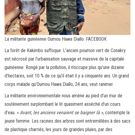
v
é
a
u
La militante guinéenne Oumou Hawa Diallo.
FACEBOOK
La forêt de Kakimbo suffoque. L’ancien poumon vert de Conakry
est nécrosé par l’urbanisation sauvage et massive de la capitale
guinéenne. Rongé par la pollution, il n’occupe plus qu’une dizaine
d’hectares, soit 10 % de ce qu’il était il y a cinquante ans. Un grand
corps malade qu’Oumou Hawa Diallo, 24 ans, veut ranimer.
La militante environnementale nous amène au pied d’un mur de
soutènement surplombant le lit quasiment asséché d’un cours
d’eau.
« Avant, les anciens venaient se baigner là »
, contemple la
jeune femme. Les racines des arbres sont entremêlées à des sacs
de plastique charriés, les jours de grandes pluies, par des