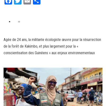
Fa
T
E
Pa
ce
wi
m
rt
bo
tt
ail
ag
ok
er
er
A
r
Agée de 24 ans, la militante écologiste œuvre pour la résurrection
t
de la forêt de Kakimbo, et plus largement pour la «
i
conscientisation des Guinéens » aux enjeux environnementaux
c
l
e
r
é
s
e
r