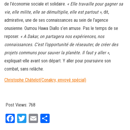
de l’économie sociale et solidaire.
« Elle travaille pour gagner sa
vie, elle milite, elle se démultiplie, elle est partout »
, dit,
admirative, une de ses connaissances au sein de l’agence
onusienne. Oumou Hawa Diallo s’en amuse. Pas le temps de se
reposer.
« A Dakar, on partagera nos expériences, nos
connaissances. C’est l’opportunité de réseauter, de créer des
projets communs pour sauver la planète. Il faut y aller »
,
expliquait-elle avant son départ. Y aller pour poursuivre son
combat, sans relâche.
Christophe Châtelot
(Conakry, envoyé spécial)
Post Views:
768
Fa
T
E
Pa
ce
wi
m
rt