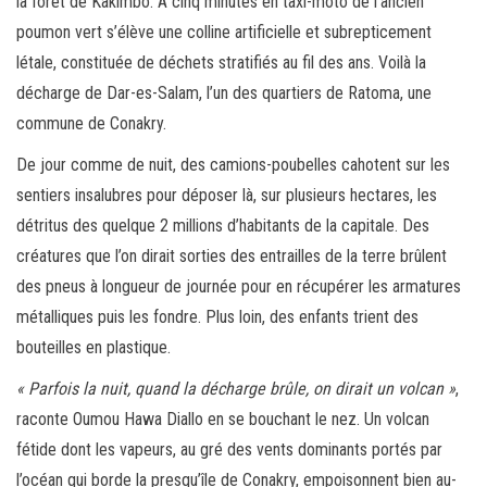
la forêt de Kakimbo. A cinq minutes en taxi-moto de l’ancien
poumon vert s’élève une colline artificielle et subrepticement
létale, constituée de déchets stratifiés au fil des ans. Voilà la
décharge de Dar-es-Salam, l’un des quartiers de Ratoma, une
commune de Conakry.
De jour comme de nuit, des camions-poubelles cahotent sur les
sentiers insalubres pour déposer là, sur plusieurs hectares, les
détritus des quelque 2 millions d’habitants de la capitale. Des
créatures que l’on dirait sorties des entrailles de la terre brûlent
des pneus à longueur de journée pour en récupérer les armatures
métalliques puis les fondre. Plus loin, des enfants trient des
bouteilles en plastique.
« Parfois la nuit, quand la décharge brûle, on dirait un volcan »
,
raconte Oumou Hawa Diallo en se bouchant le nez. Un volcan
fétide dont les vapeurs, au gré des vents dominants portés par
l’océan qui borde la presqu’île de Conakry, empoisonnent bien au-