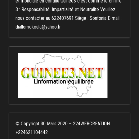
et mondiale en continu Guinée3 c’est comme le chiffre
3 : Responsabilité, Impartialité et Neutralité Veuillez
nous contacter au 622407691 Siège : Sonfonia E-mail :
diallomokoula@yahoo.fr
© Copyright 30 Mars 2020 – 224WEBCREATION
+224621104442