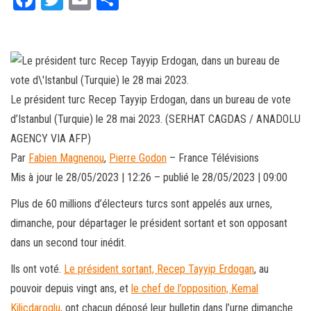
ce
wi
m
rt
bo
tt
ail
ag
ok
er
er
Le président turc Recep Tayyip Erdogan, dans un bureau de vote
d’Istanbul (Turquie) le 28 mai 2023. (SERHAT CAGDAS / ANADOLU
AGENCY VIA AFP)
Par
Fabien Magnenou
,
Pierre Godon
–
France Télévisions
Mis à jour le
28/05/2023 | 12:26
– publié le
28/05/2023 | 09:00
Plus de 60 millions d’électeurs turcs sont appelés aux urnes,
dimanche, pour départager le président sortant et son opposant
dans un second tour inédit.
Ils ont voté.
Le président sortant, Recep Tayyip Erdogan
, au
pouvoir depuis vingt ans, et
le chef de l’opposition, Kemal
Kiliçdaroglu
, ont chacun déposé leur bulletin dans l’urne dimanche