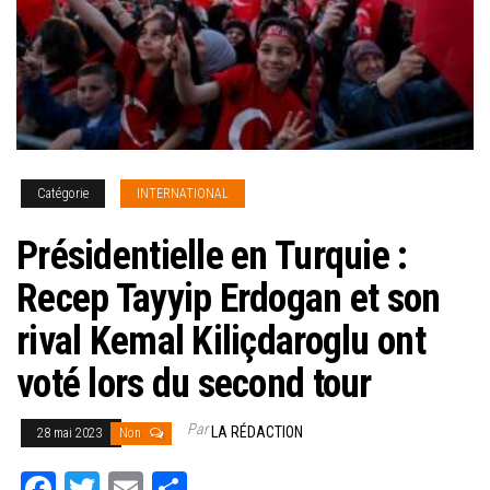
Catégorie
INTERNATIONAL
Présidentielle en Turquie :
Recep Tayyip Erdogan et son
rival Kemal Kiliçdaroglu ont
voté lors du second tour
Par
LA RÉDACTION
28 mai 2023
Non
Fa
T
E
Pa