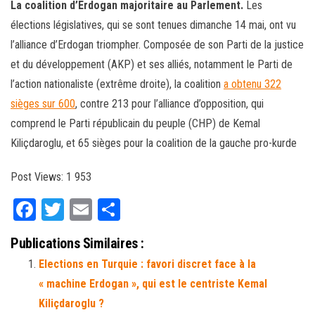
La coalition d’Erdogan majoritaire au Parlement.
Les
élections législatives, qui se sont tenues dimanche 14 mai, ont vu
l’alliance d’Erdogan triompher. Composée de son Parti de la justice
et du développement (AKP) et ses alliés, notamment le Parti de
l’action nationaliste (extrême droite), la coalition
a obtenu 322
sièges sur 600
, contre 213 pour l’alliance d’opposition, qui
comprend le Parti républicain du peuple (CHP) de Kemal
Kiliçdaroglu, et 65 sièges pour la coalition de la gauche pro-kurde
Post Views:
1 953
Fa
T
E
Pa
ce
wi
m
rt
Publications Similaires :
bo
tt
ail
ag
Elections en Turquie : favori discret face à la
ok
er
er
« machine Erdogan », qui est le centriste Kemal
Kiliçdaroglu ?