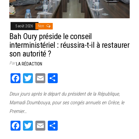
5 août 2026
Non
Bah Oury préside le conseil
interministériel : réussira-t-il à restaurer
son autorité ?
Par
LA RÉDACTION
Fa
T
E
Pa
ce
wi
m
rt
Deux jours après le départ du président de la République,
bo
tt
ail
ag
Mamadi Doumbouya, pour ses congés annuels en Grèce, le
ok
er
er
Premier…
Fa
T
E
Pa
ce
wi
m
rt