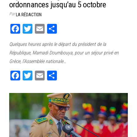
ordonnances jusqu’au 5 octobre
Par
LA RÉDACTION
Fa
T
E
Pa
ce
wi
m
rt
Quelques heures après le départ du président de la
bo
tt
ail
ag
République, Mamadi Doumbouya, pour un séjour privé en
ok
er
er
Grèce, l’Assemblée nationale…
Fa
T
E
Pa
ce
wi
m
rt
bo
tt
ail
ag
ok
er
er