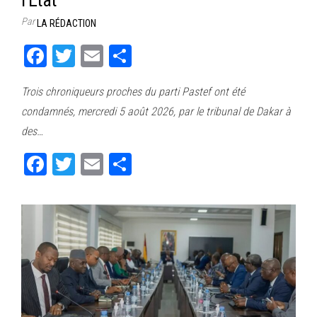
Par
LA RÉDACTION
Fa
T
E
Pa
ce
wi
m
rt
Trois chroniqueurs proches du parti Pastef ont été
bo
tt
ail
ag
condamnés, mercredi 5 août 2026, par le tribunal de Dakar à
ok
er
er
des…
Fa
T
E
Pa
ce
wi
m
rt
bo
tt
ail
ag
ok
er
er