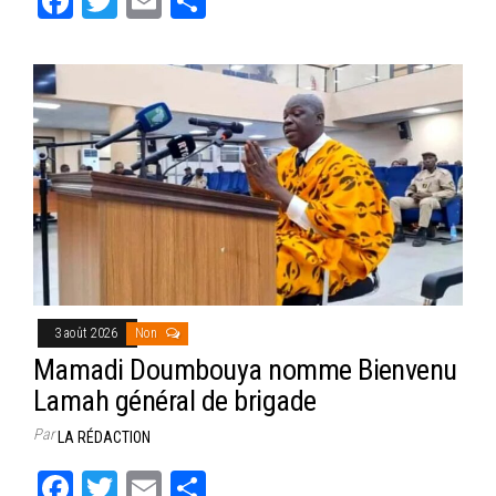
Fa
T
E
Pa
ce
wi
m
rt
bo
tt
ail
ag
ok
er
er
3 août 2026
Non
Mamadi Doumbouya nomme Bienvenu
Lamah général de brigade
Par
LA RÉDACTION
Fa
T
E
Pa