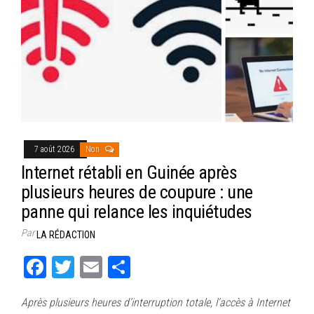
7 août 2026
Non
Internet rétabli en Guinée après
plusieurs heures de coupure : une
panne qui relance les inquiétudes
Par
LA RÉDACTION
Fa
T
E
Pa
ce
wi
m
rt
Après plusieurs heures d’interruption totale, l’accès à Internet
bo
tt
ail
ag