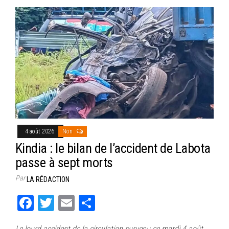
bo
tt
ail
ag
ok
er
er
4 août 2026
Non
Kindia : le bilan de l’accident de Labota
passe à sept morts
Par
LA RÉDACTION
Fa
T
E
Pa
ce
wi
m
rt
Le lourd accident de la circulation survenu ce mardi 4 août