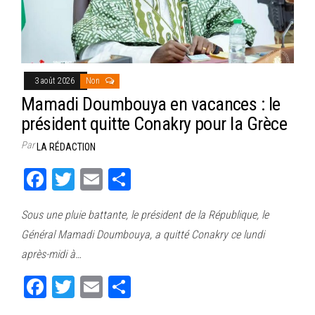
3 août 2026
Non
Mamadi Doumbouya en vacances : le
président quitte Conakry pour la Grèce
Par
LA RÉDACTION
Fa
T
E
Pa
ce
wi
m
rt
Sous une pluie battante, le président de la République, le
bo
tt
ail
ag
Général Mamadi Doumbouya, a quitté Conakry ce lundi
ok
er
er
après-midi à…
Fa
T
E
Pa
ce
wi
m
rt