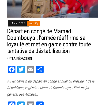
4 août 2026
Non
Départ en congé de Mamadi
Doumbouya : l’armée réaffirme sa
loyauté et met en garde contre toute
tentative de déstabilisation
Par
LA RÉDACTION
Fa
T
E
Pa
ce
wi
m
rt
Au lendemain du départ en congé annuel du président de la
bo
tt
ail
ag
République, le général Mamadi Doumbouya, l’État-major
ok
er
er
général des Armées…