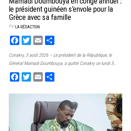
Mamadi Doumbouya en congé annuel :
le président guinéen s’envole pour la
Grèce avec sa famille
Par
LA RÉDACTION
Fa
T
E
Pa
ce
wi
m
rt
Conakry, 3 août 2026 – Le président de la République, le
bo
tt
ail
ag
Général Mamadi Doumbouya, a quitté Conakry ce lundi 3…
ok
er
er
Fa
T
E
Pa
ce
wi
m
rt
bo
tt
ail
ag
ok
er
er