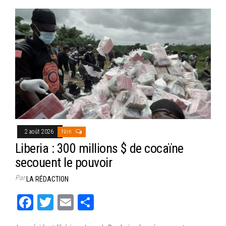
bo
tt
ail
ag
ok
er
er
2 août 2026
Non
Liberia : 300 millions $ de cocaïne
secouent le pouvoir
Par
LA RÉDACTION
Fa
T
E
Pa
ce
wi
m
rt