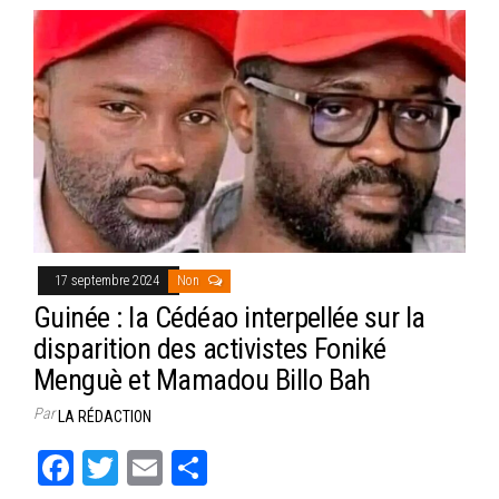
17 septembre 2024
Non
Guinée : la Cédéao interpellée sur la
disparition des activistes Foniké
Menguè et Mamadou Billo Bah
Par
LA RÉDACTION
Fa
T
E
Pa