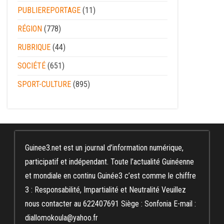
PUBLIEREPORTAGE
(11)
RÉGION
(778)
RUBRIQUE
(44)
SOCIÉTÉ
(651)
SPORT-CULTURE
(895)
Guinee3.net est un journal d’information numérique,
participatif et indépendant. Toute l’actualité Guinéenne
et mondiale en continu Guinée3 c’est comme le chiffre
3 : Responsabilité, Impartialité et Neutralité Veuillez
nous contacter au 622407691 Siège : Sonfonia E-mail :
diallomokoula@yahoo.fr