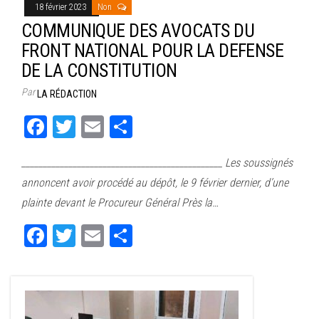
18 février 2023
Non
COMMUNIQUE DES AVOCATS DU
FRONT NATIONAL POUR LA DEFENSE
DE LA CONSTITUTION
Par
LA RÉDACTION
Fa
T
E
Pa
ce
wi
m
rt
_______________________________________________ Les soussignés
bo
tt
ail
ag
annoncent avoir procédé au dépôt, le 9 février dernier, d’une
ok
er
er
plainte devant le Procureur Général Près la…
Fa
T
E
Pa
ce
wi
m
rt
bo
tt
ail
ag
ok
er
er