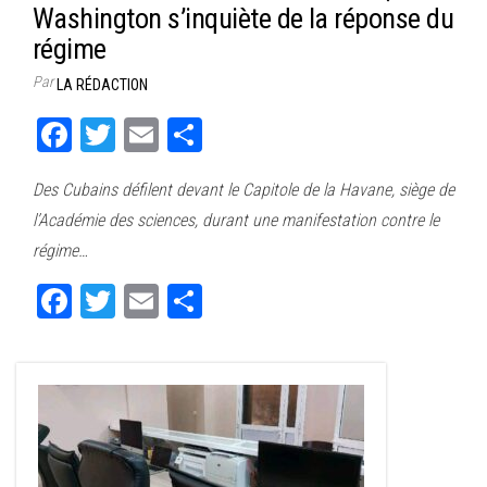
Washington s’inquiète de la réponse du
régime
Par
LA RÉDACTION
Fa
T
E
Pa
ce
wi
m
rt
Des Cubains défilent devant le Capitole de la Havane, siège de
bo
tt
ail
ag
l’Académie des sciences, durant une manifestation contre le
ok
er
er
régime…
Fa
T
E
Pa
ce
wi
m
rt
bo
tt
ail
ag
ok
er
er