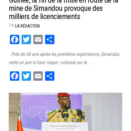
mine de Simandou provoque des
milliers de licenciements
Par
LA RÉDACTION
Fa
T
E
Pa
ce
wi
m
rt
Près de 30 ans après les premières explorations, Simandou
bo
tt
ail
ag
reste un pari à haut risque : colossal sur le…
ok
er
er
Fa
T
E
Pa
ce
wi
m
rt
bo
tt
ail
ag
ok
er
er