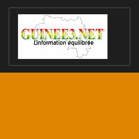
© Copyright 30 Mars 2020 – 224WEBCREATION
+224621104442
CATÉGORIES