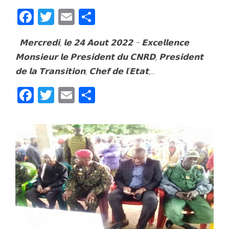
Fa
T
E
Pa
ce
wi
m
rt
𝗠𝗲𝗿𝗰𝗿𝗲𝗱𝗶, 𝗹𝗲 𝟮𝟰 𝗔𝗼𝘂𝘁 𝟮𝟬𝟮𝟮 – 𝗘𝘅𝗰𝗲𝗹𝗹𝗲𝗻𝗰𝗲
bo
tt
ail
ag
𝗠𝗼𝗻𝘀𝗶𝗲𝘂𝗿 𝗹𝗲 𝗣𝗿𝗲𝘀𝗶𝗱𝗲𝗻𝘁 𝗱𝘂 𝗖𝗡𝗥𝗗, 𝗣𝗿𝗲𝘀𝗶𝗱𝗲𝗻𝘁
ok
er
er
𝗱𝗲 𝗹𝗮 𝗧𝗿𝗮𝗻𝘀𝗶𝘁𝗶𝗼𝗻, 𝗖𝗵𝗲𝗳 𝗱𝗲 𝗹’𝗘𝘁𝗮𝘁,…
Fa
T
E
Pa
ce
wi
m
rt
bo
tt
ail
ag
ok
er
er