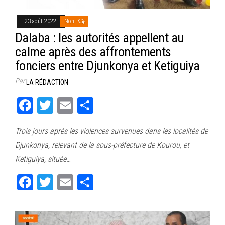
23 août 2022
Non
Dalaba : les autorités appellent au
calme après des affrontements
fonciers entre Djunkonya et Ketiguiya
Par
LA RÉDACTION
Fa
T
E
Pa
ce
wi
m
rt
Trois jours après les violences survenues dans les localités de
bo
tt
ail
ag
Djunkonya, relevant de la sous-préfecture de Kourou, et
ok
er
er
Ketiguiya, située…
Fa
T
E
Pa
ce
wi
m
rt
bo
tt
ail
ag