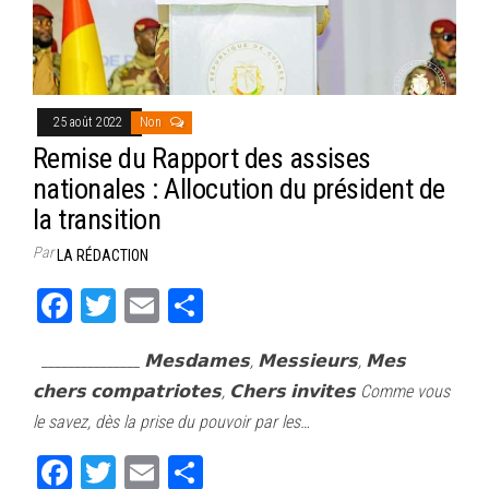
25 août 2022
Non
Remise du Rapport des assises
nationales : Allocution du président de
la transition
Par
LA RÉDACTION
Fa
T
E
Pa
ce
wi
m
rt
_______________ 𝗠𝗲𝘀𝗱𝗮𝗺𝗲𝘀, 𝗠𝗲𝘀𝘀𝗶𝗲𝘂𝗿𝘀, 𝗠𝗲𝘀
bo
tt
ail
ag
𝗰𝗵𝗲𝗿𝘀 𝗰𝗼𝗺𝗽𝗮𝘁𝗿𝗶𝗼𝘁𝗲𝘀, 𝗖𝗵𝗲𝗿𝘀 𝗶𝗻𝘃𝗶𝘁𝗲𝘀 Comme vous
ok
er
er
le savez, dès la prise du pouvoir par les…
Fa
T
E
Pa