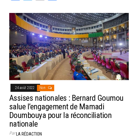
ce
wi
m
rt
bo
tt
ail
ag
ok
er
er
24 août 2022
Non
Assises nationales : Bernard Goumou
salue l’engagement de Mamadi
Doumbouya pour la réconciliation
nationale
Par
LA RÉDACTION