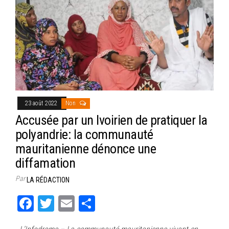
ok
er
er
23 août 2022
Non
Accusée par un Ivoirien de pratiquer la
polyandrie: la communauté
mauritanienne dénonce une
diffamation
Par
LA RÉDACTION
Fa
T
E
Pa
ce
wi
m
rt