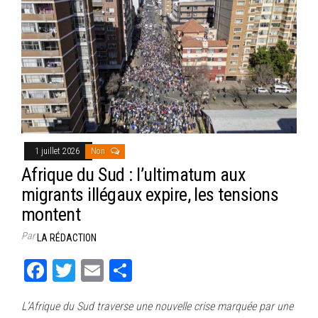
1 juillet 2026
Non
Afrique du Sud : l’ultimatum aux
migrants illégaux expire, les tensions
montent
Par
LA RÉDACTION
Fa
T
E
Pa
ce
wi
m
rt
L’Afrique du Sud traverse une nouvelle crise marquée par une
bo
tt
ail
ag