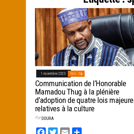
e
r
1 novembre 2025
Non
Communication de l’Honorable
Mamadou Thug à la plénière
d’adoption de quatre lois majeure
relatives à la culture
Par
DOURA
Fa
T
E
Pa