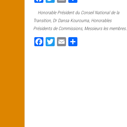
ce
wi
m
rt
Honorable Président du Conseil National de la
bo
tt
ail
ag
Transition, Dr Dansa Kourouma, Honorables
ok
er
er
Présidents de Commissions, Messieurs les membres
Fa
T
E
Pa
ce
wi
m
rt
bo
tt
ail
ag
ok
er
er