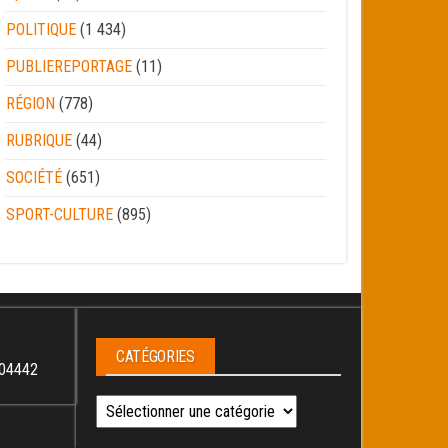
POLITIQUE
(1 434)
PUBLIEREPORTAGE
(11)
RÉGION
(778)
RUBRIQUE
(44)
SOCIÉTÉ
(651)
SPORT-CULTURE
(895)
CATÉGORIES
04442
Catégories