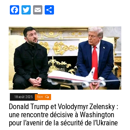
Fa
T
E
Pa
ce
wi
m
rt
bo
tt
ail
ag
ok
er
er
18 août 2025
Non
Donald Trump et Volodymyr Zelensky :
une rencontre décisive à Washington
pour l’avenir de la sécurité de l’Ukraine