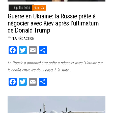
15 juillet 2025
Non
Guerre en Ukraine: la Russie prête à
négocier avec Kiev après l’ultimatum
de Donald Trump
Par
LA RÉDACTION
Fa
T
E
Pa
ce
wi
m
rt
La Russie a annoncé être prête à négocier avec l’Ukraine sur
bo
tt
ail
ag
le conflit entre les deux pays, à la suite…
ok
er
er
Fa
T
E
Pa
ce
wi
m
rt
bo
tt
ail
ag
ok
er
er