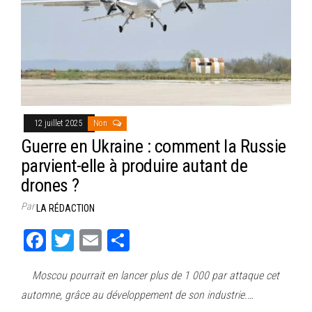
12 juillet 2025
Non
Guerre en Ukraine : comment la Russie
parvient-elle à produire autant de
drones ?
Par
LA RÉDACTION
Fa
T
E
Pa
ce
wi
m
rt
Moscou pourrait en lancer plus de 1 000 par attaque cet
bo
tt
ail
ag
automne, grâce au développement de son industrie.…
ok
er
er