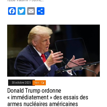
Fa
T
E
Pa
ce
wi
m
rt
bo
tt
ail
ag
ok
er
er
30 octobre 2025
Non
Donald Trump ordonne
« immédiatement » des essais des
armes nucléaires américaines