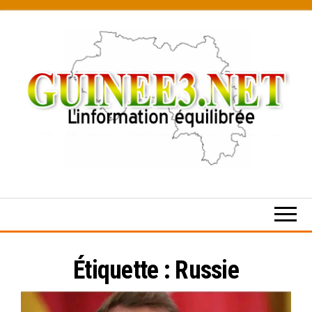
Skip
to
the
content
L’information
équilibrée
Étiquette :
Russie