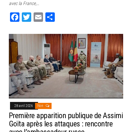
ok
er
er
avec la France,…
Fa
T
E
Pa
ce
wi
m
rt
bo
tt
ail
ag
ok
er
er
28 avril 2026
Non
Première apparition publique de Assimi
Goïta après les attaques : rencontre
avec l’ambassadeur russe