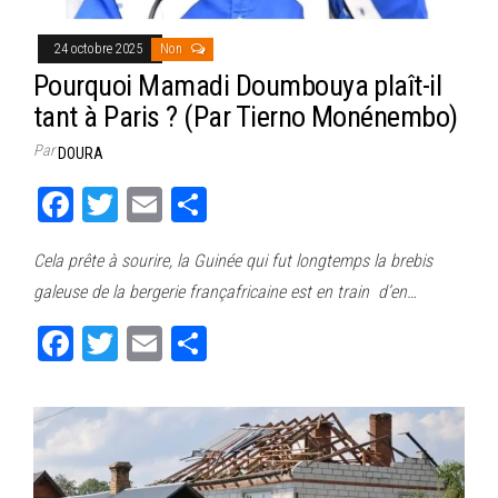
24 octobre 2025
Non
Pourquoi Mamadi Doumbouya plaît-il
tant à Paris ? (Par Tierno Monénembo)
Par
DOURA
Fa
T
E
Pa
ce
wi
m
rt
Cela prête à sourire, la Guinée qui fut longtemps la brebis
bo
tt
ail
ag
galeuse de la bergerie françafricaine est en train d’en…
ok
er
er
Fa
T
E
Pa
ce
wi
m
rt
bo
tt
ail
ag
ok
er
er