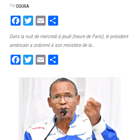
Par
DOURA
Fa
T
E
Pa
ce
wi
m
rt
Dans la nuit de mercredi à jeudi (heure de Paris), le président
bo
tt
ail
ag
américain a ordonné à son ministère de la…
ok
er
er
Fa
T
E
Pa
ce
wi
m
rt
bo
tt
ail
ag
ok
er
er