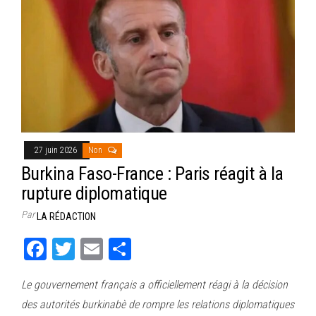
27 juin 2026
Non
Burkina Faso-France : Paris réagit à la
rupture diplomatique
Par
LA RÉDACTION
Fa
T
E
Pa
ce
wi
m
rt
Le gouvernement français a officiellement réagi à la décision
bo
tt
ail
ag
des autorités burkinabè de rompre les relations diplomatiques