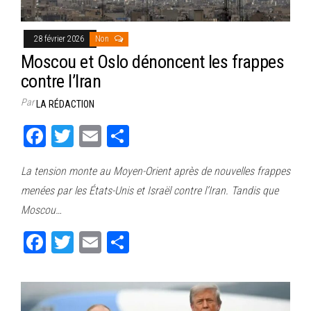
28 février 2026
Non
Moscou et Oslo dénoncent les frappes
contre l’Iran
Par
LA RÉDACTION
Fa
T
E
Pa
ce
wi
m
rt
La tension monte au Moyen-Orient après de nouvelles frappes
bo
tt
ail
ag
menées par les États-Unis et Israël contre l’Iran. Tandis que
ok
er
er
Moscou…
Fa
T
E
Pa
ce
wi
m
rt
bo
tt
ail
ag
ok
er
er