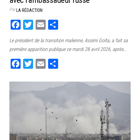
Par
LA RÉDACTION
Fa
T
E
Pa
ce
wi
m
rt
Le président de la transition malienne, Assimi Goïta, a fait sa
bo
tt
ail
ag
première apparition publique ce mardi 28 avril 2026, après…
ok
er
er
Fa
T
E
Pa
ce
wi
m
rt
bo
tt
ail
ag
ok
er
er