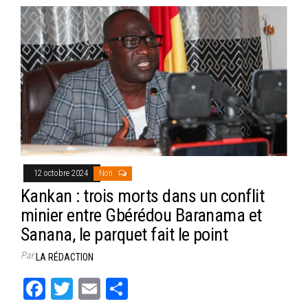
12 octobre 2024
Non
Kankan : trois morts dans un conflit
minier entre Gbérédou Baranama et
Sanana, le parquet fait le point
Par
LA RÉDACTION
Fa
T
E
Pa