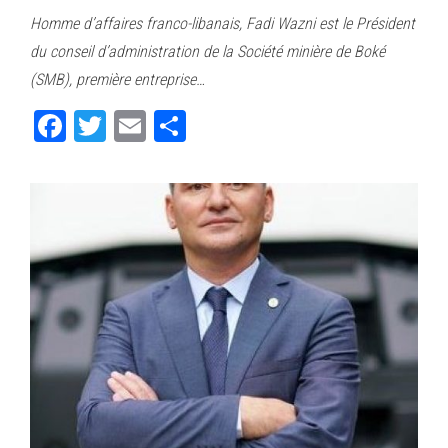
ce
wi
m
rt
Homme d’affaires franco-libanais, Fadi Wazni est le Président
bo
tt
ail
ag
du conseil d’administration de la Société minière de Boké
ok
er
er
(SMB), première entreprise…
Fa
T
E
Pa
ce
wi
m
rt
bo
tt
ail
ag
ok
er
er