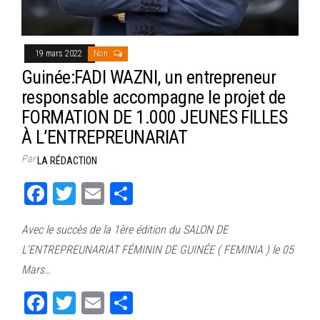
19 mars 2022
Non
Guinée:FADI WAZNI, un entrepreneur
responsable accompagne le projet de
FORMATION DE 1.000 JEUNES FILLES
À L’ENTREPREUNARIAT
Par
LA RÉDACTION
Fa
T
E
Pa
ce
wi
m
rt
Avec le succès de la 1ère édition du SALON DE
bo
tt
ail
ag
L’ENTREPREUNARIAT FÉMININ DE GUINÉE ( FEMINIA ) le 05
ok
er
er
Mars…
Fa
T
E
Pa