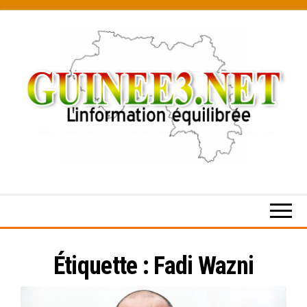
Skip
to
the
content
L’information
équilibrée
Étiquette :
Fadi Wazni