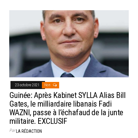
ce
wi
m
rt
bo
tt
ail
ag
ok
er
er
23 octobre 2021
Non
Guinée: Après Kabinet SYLLA Alias Bill
Gates, le milliardaire libanais Fadi
WAZNI, passe à l’échafaud de la junte
militaire. EXCLUSIF
Par
LA RÉDACTION