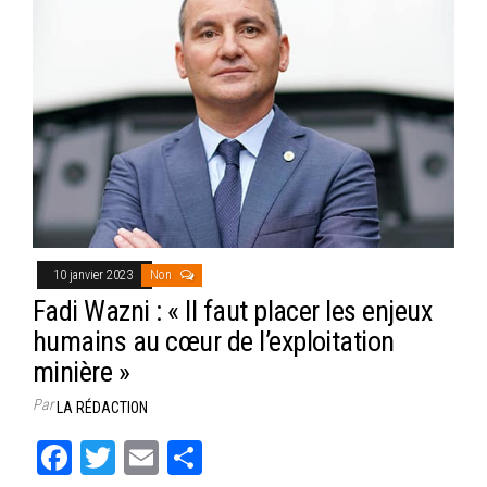
10 janvier 2023
Non
Fadi Wazni : « Il faut placer les enjeux
humains au cœur de l’exploitation
minière »
Par
LA RÉDACTION
Fa
T
E
Pa