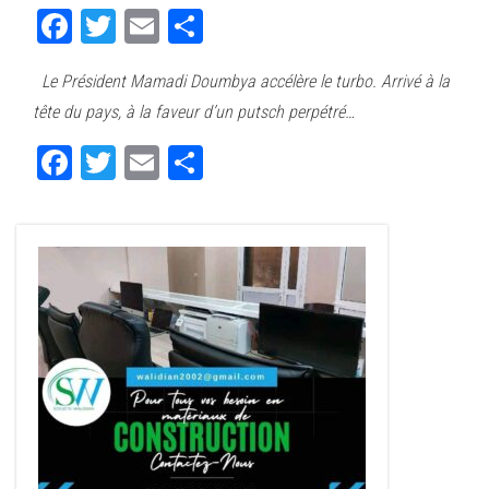
Fa
T
E
Pa
ce
wi
m
rt
Le Président Mamadi Doumbya accélère le turbo. Arrivé à la
bo
tt
ail
ag
tête du pays, à la faveur d’un putsch perpétré…
ok
er
er
Fa
T
E
Pa
ce
wi
m
rt
bo
tt
ail
ag
ok
er
er