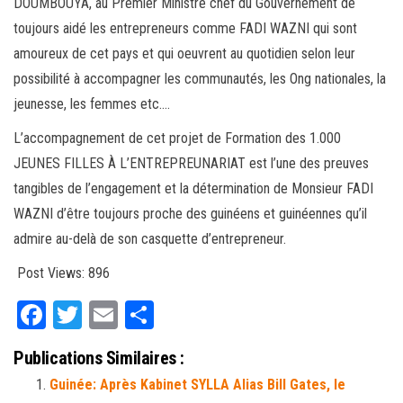
DOUMBOUYA, au Premier Ministre chef du Gouvernement de
toujours aidé les entrepreneurs comme FADI WAZNI qui sont
amoureux de cet pays et qui oeuvrent au quotidien selon leur
possibilité à accompagner les communautés, les Ong nationales, la
jeunesse, les femmes etc….
L’accompagnement de cet projet de Formation des 1.000
JEUNES FILLES À L’ENTREPREUNARIAT est l’une des preuves
tangibles de l’engagement et la détermination de Monsieur FADI
WAZNI d’être toujours proche des guinéens et guinéennes qu’il
admire au-delà de son casquette d’entrepreneur.
Post Views:
896
Fa
T
E
Pa
ce
wi
m
rt
Publications Similaires :
bo
tt
ail
ag
Guinée: Après Kabinet SYLLA Alias Bill Gates, le
ok
er
er