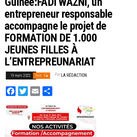
Guinée:FADI WAZNI, un
entrepreneur responsable
accompagne le projet de
FORMATION DE 1.000
JEUNES FILLES À
L’ENTREPREUNARIAT
Par
LA RÉDACTION
19 mars 2022
Non
Fa
T
E
Pa
ce
wi
m
rt
bo
tt
ail
ag
ok
er
er