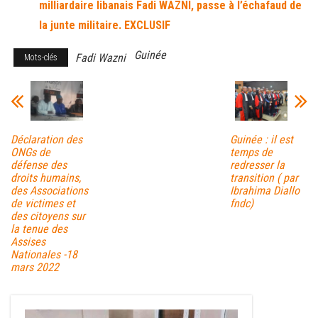
milliardaire libanais Fadi WAZNI, passe à l’échafaud de
la junte militaire. EXCLUSIF
Guinée
Fadi Wazni
Mots-clés
Déclaration des
Guinée : il est
ONGs de
temps de
défense des
redresser la
droits humains,
transition ( par
des Associations
Ibrahima Diallo
de victimes et
fndc)
des citoyens sur
la tenue des
Assises
Nationales -18
mars 2022