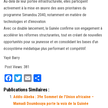
Au-delà de leur portée infrastructurelle, elles participent
activement à la mise en œuvre des axes prioritaires du
programme Simandou 2040, notamment en matière de
technologies et d’innovation.
Avec ce double lancement, la Guinée confirme son engagement à
accélérer les réformes structurantes, tout en créant de nouvelles
opportunités pour sa jeunesse et en consolidant les bases d’un
écosystème médiatique plus performant et compétitif.
Yayé Barry
Post Views:
381
Fa
T
E
Pa
ce
wi
m
rt
Publications Similaires :
bo
tt
ail
ag
Addis-Abeba : 39e Sommet de l’Union africaine –
ok
er
er
Mamadi Doumbouya porte la voix de la Guinée