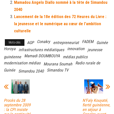
Mamadou Angelo Diallo nommé à la tête de Simandou
2040
Lancement de la 18e édition des 72 Heures du Livre :
la jeunesse et le numérique au cœur de l’ambition
culturelle
Conakry
FADEM
AGP
entrepreneuriat
Guinée
Mots-clés
Horoya
innovation
infrastructures médiatiques
jeunesse
Mamadi DOUMBOUYA
guinéenne
médias publics
modernisation médias
Radio rurale de
Mourana Soumah
Guinée
Simandou TV
Simandou 2040
Procès du 28
N’Faly Kouyaté,
septembre 2009
fierté guinéenne,
: la CPI insiste
en séjour à