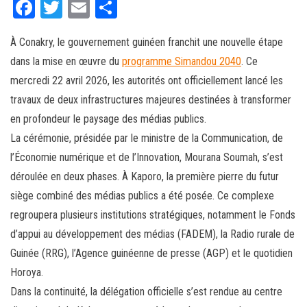
Fa
T
E
Pa
ce
wi
m
rt
À Conakry, le gouvernement guinéen franchit une nouvelle étape
bo
tt
ail
ag
dans la mise en œuvre du
programme Simandou 2040
. Ce
ok
er
er
mercredi 22 avril 2026, les autorités ont officiellement lancé les
travaux de deux infrastructures majeures destinées à transformer
en profondeur le paysage des médias publics.
La cérémonie, présidée par le ministre de la Communication, de
l’Économie numérique et de l’Innovation, Mourana Soumah, s’est
déroulée en deux phases. À Kaporo, la première pierre du futur
siège combiné des médias publics a été posée. Ce complexe
regroupera plusieurs institutions stratégiques, notamment le Fonds
d’appui au développement des médias (FADEM), la Radio rurale de
Guinée (RRG), l’Agence guinéenne de presse (AGP) et le quotidien
Horoya.
Dans la continuité, la délégation officielle s’est rendue au centre