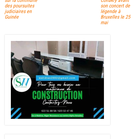
sur la continuité
Conakry avant
des poursuites
son concert de
judiciaires en
légende à
Guinée
Bruxelles le 25
mai