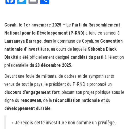
ce
wi
m
rt
bo
tt
ail
ag
ok
er
er
Coyah, le 1er novembre 2025
– Le
Parti du Rassemblement
National pour le Développement (P-RND)
a tenu ce samedi à
Lansanaya Barrage
, dans la commune de Coyah, sa
Convention
nationale d’investiture
, au cours de laquelle
Sékouba Diack
Diakité
a été officiellement désigné
candidat du parti
à l’élection
présidentielle du
28 décembre 2025
.
Devant une foule de militants, de cadres et de sympathisants
venus de tout le pays, le président du P-RND a prononcé un
discours d’engagement fort
, plaçant son projet politique sous le
signe du
renouveau
, de la
réconciliation nationale
et du
développement durable
.
« Je reçois cette investiture non comme un privilège,