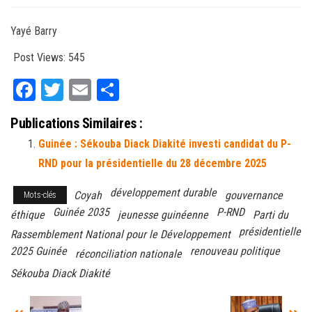
Yayé Barry
Post Views:
545
Fa
T
E
Pa
ce
wi
m
rt
Publications Similaires :
bo
tt
ail
ag
Guinée : Sékouba Diack Diakité investi candidat du P-
ok
er
er
RND pour la présidentielle du 28 décembre 2025
développement durable
Coyah
gouvernance
Mots-clés
Guinée 2035
P-RND
éthique
jeunesse guinéenne
Parti du
présidentielle
Rassemblement National pour le Développement
2025 Guinée
renouveau politique
réconciliation nationale
Sékouba Diack Diakité