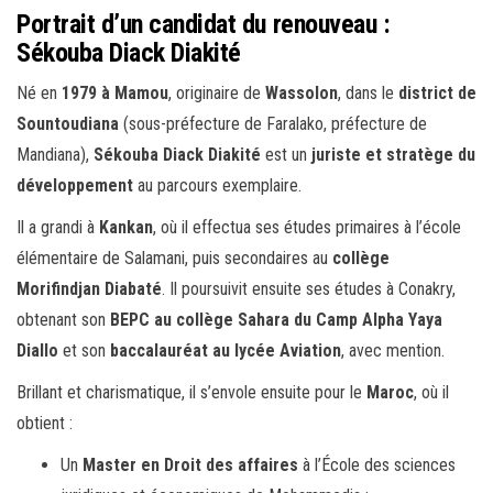
Portrait d’un candidat du renouveau :
Sékouba Diack Diakité
Né en
1979 à Mamou
, originaire de
Wassolon
, dans le
district de
Sountoudiana
(sous-préfecture de Faralako, préfecture de
Mandiana),
Sékouba Diack Diakité
est un
juriste et stratège du
développement
au parcours exemplaire.
Il a grandi à
Kankan
, où il effectua ses études primaires à l’école
élémentaire de Salamani, puis secondaires au
collège
Morifindjan Diabaté
. Il poursuivit ensuite ses études à Conakry,
obtenant son
BEPC au collège Sahara du Camp Alpha Yaya
Diallo
et son
baccalauréat au lycée Aviation
, avec mention.
Brillant et charismatique, il s’envole ensuite pour le
Maroc
, où il
obtient :
Un
Master en Droit des affaires
à l’École des sciences