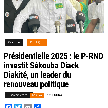
Catégorie
POLITIQUE
Présidentielle 2025 : le P-RND
investit Sékouba Diack
Diakité, un leader du
renouveau politique
Par
DOURA
1 novembre 2025
Non
Fa
T
E
Pa