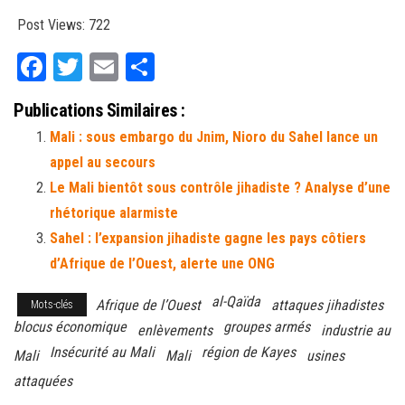
Post Views:
722
Fa
T
E
Pa
ce
wi
m
rt
Publications Similaires :
bo
tt
ail
ag
Mali : sous embargo du Jnim, Nioro du Sahel lance un
ok
er
er
appel au secours
Le Mali bientôt sous contrôle jihadiste ? Analyse d’une
rhétorique alarmiste
Sahel : l’expansion jihadiste gagne les pays côtiers
d’Afrique de l’Ouest, alerte une ONG
al-Qaïda
Afrique de l’Ouest
attaques jihadistes
Mots-clés
blocus économique
groupes armés
enlèvements
industrie au
Insécurité au Mali
région de Kayes
Mali
Mali
usines
attaquées