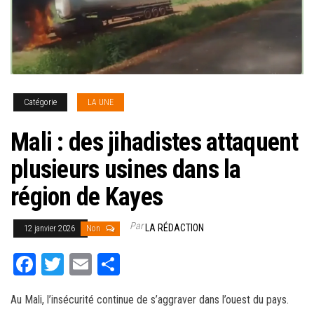
Catégorie
LA UNE
Mali : des jihadistes attaquent
plusieurs usines dans la
région de Kayes
Par
LA RÉDACTION
12 janvier 2026
Non
Fa
T
E
Pa
ce
wi
m
rt
Au Mali, l’insécurité continue de s’aggraver dans l’ouest du pays.
bo
tt
ail
ag