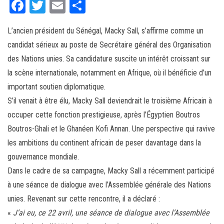
Fa
T
E
Pa
ce
wi
m
rt
L’ancien président du Sénégal, Macky Sall, s’affirme comme un
bo
tt
ail
ag
candidat sérieux au poste de Secrétaire général des Organisation
ok
er
er
des Nations unies. Sa candidature suscite un intérêt croissant sur
la scène internationale, notamment en Afrique, où il bénéficie d’un
important soutien diplomatique.
S’il venait à être élu, Macky Sall deviendrait le troisième Africain à
occuper cette fonction prestigieuse, après l’Égyptien Boutros
Boutros-Ghali et le Ghanéen Kofi Annan. Une perspective qui ravive
les ambitions du continent africain de peser davantage dans la
gouvernance mondiale.
Dans le cadre de sa campagne, Macky Sall a récemment participé
à une séance de dialogue avec l’Assemblée générale des Nations
unies. Revenant sur cette rencontre, il a déclaré :
«
J’ai eu, ce 22 avril, une séance de dialogue avec l’Assemblée