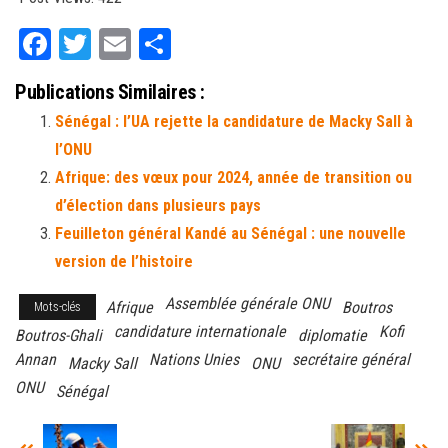
Fa
T
E
Pa
ce
wi
m
rt
Publications Similaires :
bo
tt
ail
ag
Sénégal : l’UA rejette la candidature de Macky Sall à
ok
er
er
l’ONU
Afrique: des vœux pour 2024, année de transition ou
d’élection dans plusieurs pays
Feuilleton général Kandé au Sénégal : une nouvelle
version de l’histoire
Assemblée générale ONU
Afrique
Boutros
Mots-clés
candidature internationale
Kofi
Boutros-Ghali
diplomatie
Annan
Nations Unies
secrétaire général
Macky Sall
ONU
ONU
Sénégal