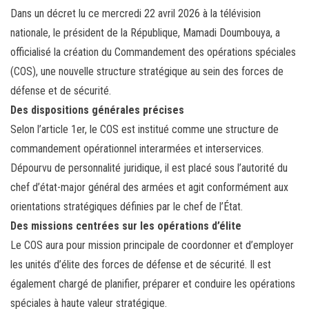
ce
wi
m
rt
Dans un décret lu ce mercredi 22 avril 2026 à la télévision
bo
tt
ail
ag
nationale, le président de la République, Mamadi Doumbouya, a
ok
er
er
officialisé la création du Commandement des opérations spéciales
(COS), une nouvelle structure stratégique au sein des forces de
défense et de sécurité.
Des dispositions générales précises
Selon l’article 1er, le COS est institué comme une structure de
commandement opérationnel interarmées et interservices.
Dépourvu de personnalité juridique, il est placé sous l’autorité du
chef d’état-major général des armées et agit conformément aux
orientations stratégiques définies par le chef de l’État.
Des missions centrées sur les opérations d’élite
Le COS aura pour mission principale de coordonner et d’employer
les unités d’élite des forces de défense et de sécurité. Il est
également chargé de planifier, préparer et conduire les opérations
spéciales à haute valeur stratégique.