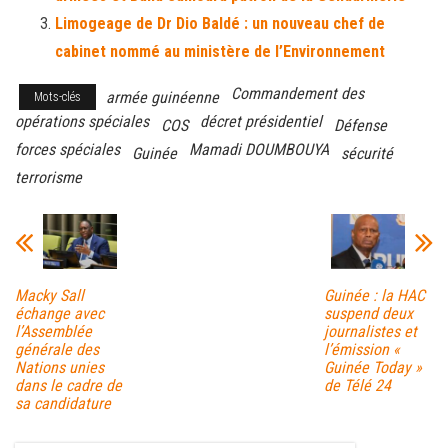
Limogeage de Dr Dio Baldé : un nouveau chef de
cabinet nommé au ministère de l’Environnement
Commandement des
armée guinéenne
Mots-clés
opérations spéciales
décret présidentiel
COS
Défense
forces spéciales
Mamadi DOUMBOUYA
Guinée
sécurité
terrorisme
Macky Sall
Guinée : la HAC
échange avec
suspend deux
l’Assemblée
journalistes et
générale des
l’émission «
Nations unies
Guinée Today »
dans le cadre de
de Télé 24
sa candidature