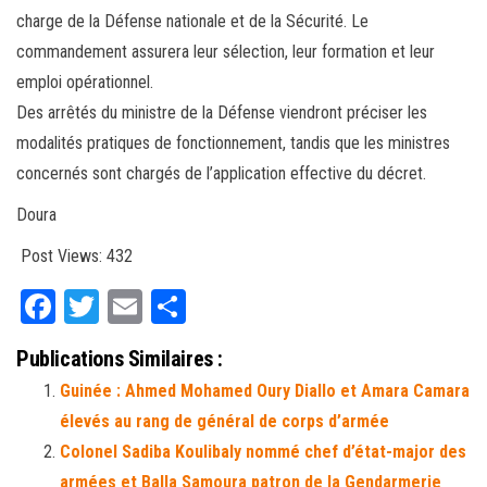
charge de la Défense nationale et de la Sécurité. Le
commandement assurera leur sélection, leur formation et leur
emploi opérationnel.
Des arrêtés du ministre de la Défense viendront préciser les
modalités pratiques de fonctionnement, tandis que les ministres
concernés sont chargés de l’application effective du décret.
Doura
Post Views:
432
Fa
T
E
Pa
ce
wi
m
rt
Publications Similaires :
bo
tt
ail
ag
Guinée : Ahmed Mohamed Oury Diallo et Amara Camara
ok
er
er
élevés au rang de général de corps d’armée
Colonel Sadiba Koulibaly nommé chef d’état-major des
armées et Balla Samoura patron de la Gendarmerie