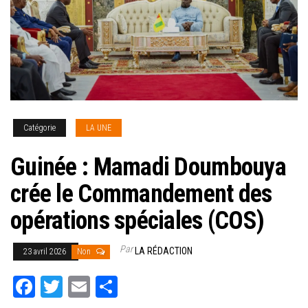
Catégorie
LA UNE
Guinée : Mamadi Doumbouya
crée le Commandement des
opérations spéciales (COS)
Par
LA RÉDACTION
23 avril 2026
Non
Fa
T
E
Pa