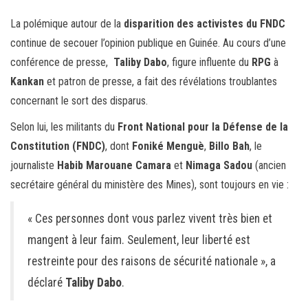
ce
wi
m
rt
La polémique autour de la
bo
tt
ail
ag
disparition des activistes du FNDC
continue de secouer l’opinion publique en Guinée. Au cours d’une
ok
er
er
conférence de presse,
Taliby Dabo
, figure influente du
RPG
à
Kankan
et patron de presse, a fait des révélations troublantes
concernant le sort des disparus.
Selon lui, les militants du
Front National pour la Défense de la
Constitution (FNDC)
, dont
Foniké Menguè
,
Billo Bah
, le
journaliste
Habib Marouane Camara
et
Nimaga Sadou
(ancien
secrétaire général du ministère des Mines), sont toujours en vie :
« Ces personnes dont vous parlez vivent très bien et
mangent à leur faim. Seulement, leur liberté est
restreinte pour des raisons de sécurité nationale », a
déclaré
Taliby Dabo
.