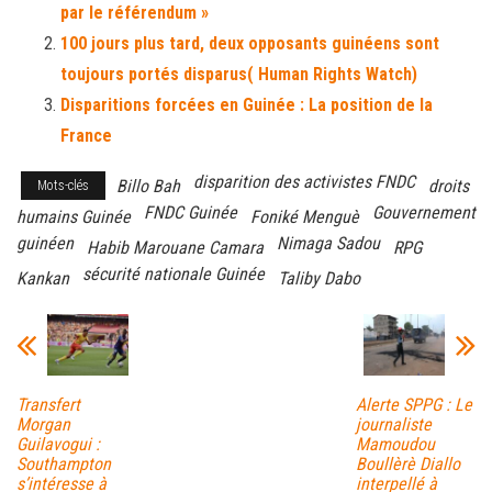
ok
er
er
par le référendum »
100 jours plus tard, deux opposants guinéens sont
toujours portés disparus( Human Rights Watch)
Disparitions forcées en Guinée : La position de la
France
disparition des activistes FNDC
Billo Bah
droits
Mots-clés
FNDC Guinée
Gouvernement
humains Guinée
Foniké Menguè
guinéen
Nimaga Sadou
Habib Marouane Camara
RPG
sécurité nationale Guinée
Kankan
Taliby Dabo
Transfert
Alerte SPPG : Le
Morgan
journaliste
Guilavogui :
Mamoudou
Southampton
Boullèrè Diallo
s’intéresse à
interpellé à