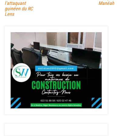
l’attaquant
Manéah
guinéen du RC
Lens