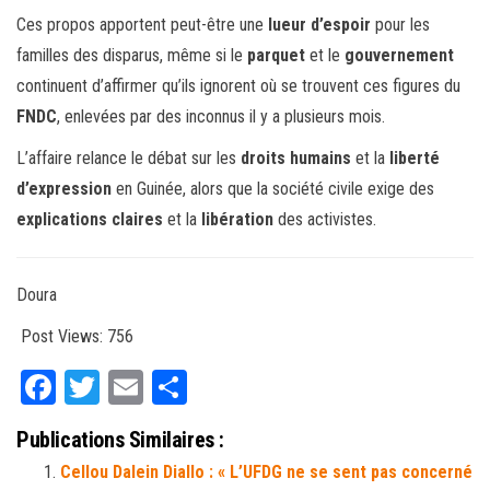
Ces propos apportent peut-être une
lueur d’espoir
pour les
familles des disparus, même si le
parquet
et le
gouvernement
continuent d’affirmer qu’ils ignorent où se trouvent ces figures du
FNDC
, enlevées par des inconnus il y a plusieurs mois.
L’affaire relance le débat sur les
droits humains
et la
liberté
d’expression
en Guinée, alors que la société civile exige des
explications claires
et la
libération
des activistes.
Doura
Post Views:
756
Fa
T
E
Pa
ce
wi
m
rt
Publications Similaires :
bo
tt
ail
ag
Cellou Dalein Diallo : « L’UFDG ne se sent pas concerné