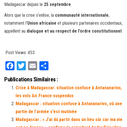
Madagascar depuis le
25 septembre
.
Alors que la crise s’enlise, la
communauté internationale
,
notamment l’
Union africaine
et plusieurs partenaires occidentaux,
appellent au
dialogue et au respect de l’ordre constitutionnel
.
Post Views:
453
Fa
T
E
Pa
ce
wi
m
rt
Publications Similaires :
bo
tt
ail
ag
Crise à Madagascar: situation confuse à Antananarivo,
ok
er
er
les vols Air France suspendus
Madagascar : situation confuse à Antananarivo, où une
partie de l’armée s’est mutinée
Madagascar : « J’ai dû partir dans un lieu sûr car ma vie