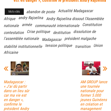
est en danger », confirme le président Andry Rajoelina
Actualité Madagascar
abandon de poste
Mots-clés
andry Rajoelina
Afrique
Andry Rajoelina dissout l’Assemblée
armée
Constitution
nationale
communauté internationale
Crise politique
dissolution de
contestation
destitution
l'assemblée nationale
président malgache
Madagascar
tension politique
Union
stabilité institutionnelle
transition
Africaine
Madagascar :
AM GROUP lance
« J’ai dû partir
une tournée
dans un lieu sûr
nationale pour
car ma vie est
former 5.000
en danger »,
jeunes Guinéens
confirme le
en création et
président Andry
management