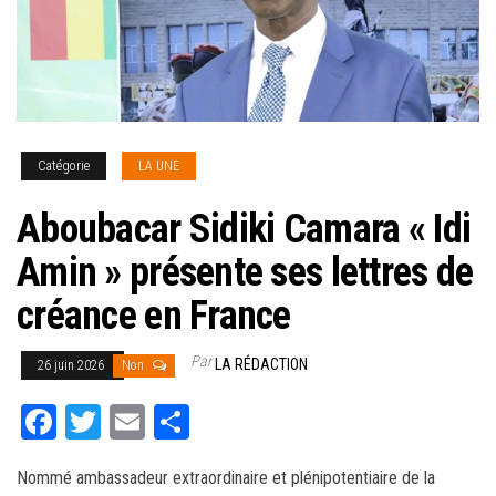
Catégorie
LA UNE
Aboubacar Sidiki Camara « Idi
Amin » présente ses lettres de
créance en France
Par
LA RÉDACTION
26 juin 2026
Non
Fa
T
E
Pa
ce
wi
m
rt
Nommé ambassadeur extraordinaire et plénipotentiaire de la
bo
tt
ail
ag