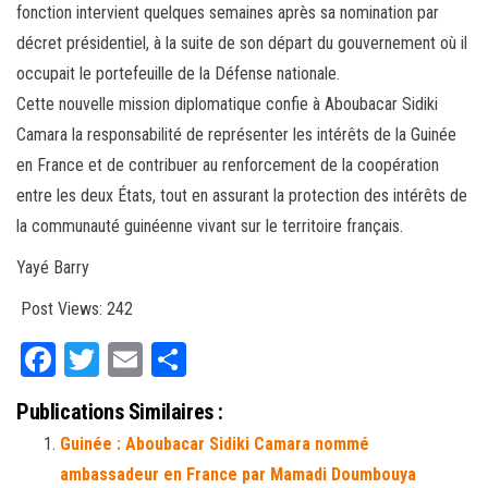
fonction intervient quelques semaines après sa nomination par
décret présidentiel, à la suite de son départ du gouvernement où il
occupait le portefeuille de la Défense nationale.
Cette nouvelle mission diplomatique confie à Aboubacar Sidiki
Camara la responsabilité de représenter les intérêts de la Guinée
en France et de contribuer au renforcement de la coopération
entre les deux États, tout en assurant la protection des intérêts de
la communauté guinéenne vivant sur le territoire français.
Yayé Barry
Post Views:
242
Fa
T
E
Pa
ce
wi
m
rt
Publications Similaires :
bo
tt
ail
ag
Guinée : Aboubacar Sidiki Camara nommé
ok
er
er
ambassadeur en France par Mamadi Doumbouya