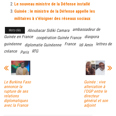
Le nouveau ministre de la Défense installé
Guinée : le ministre de la Défense appelle les
militaires à s’éloigner des réseaux sociaux
ambassadeur de
Aboubacar Sidiki Camara
Mots-clés
Guinée en France
diaspora
coopération Guinée France
guinéenne
France
lettres de
diplomatie Guinéenne
Idi Amin
créance
RTG
Paris
Le Burkina Faso
Guinée : vive
annonce la
altercation à
rupture de ses
l’OGP entre le
relations
directeur
diplomatiques
général et son
avec la France
adjoint