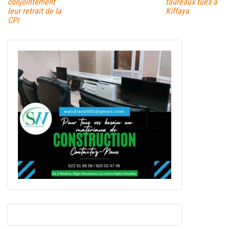
conjointement
taureaux tués à
leur retrait de la
Kiffaya
CPI