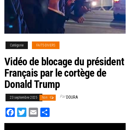
Catégorie
FAITS-DIVERS
Vidéo de blocage du président
Français par le cortège de
Donald Trump
Par
DOURA
23 septembre 2025
Non
Fa
T
E
Pa
ce
wi
m
rt