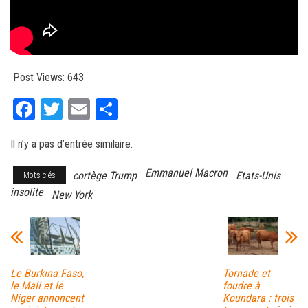
Post Views:
643
Fa
T
E
Pa
ce
wi
m
rt
Il n’y a pas d’entrée similaire.
bo
tt
ail
ag
ok
er
er
Emmanuel Macron
cortège Trump
Etats-Unis
Mots-clés
insolite
New York
Le Burkina Faso,
Tornade et
le Mali et le
foudre à
Niger annoncent
Koundara : trois