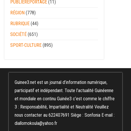
PUBLIEREPORTAGE
(11)
RÉGION
(778)
RUBRIQUE
(44)
SOCIÉTÉ
(651)
SPORT-CULTURE
(895)
Guinee3.net est un journal d’information numérique,
participatif et indépendant. Toute l’actualité Guinéenne
et mondiale en continu Guinée3 c’est comme le chiffre
3 : Responsabilité, Impartialité et Neutralité Veuillez
nous contacter au 622407691 Siège : Sonfonia E-mail :
diallomokoula@yahoo.fr