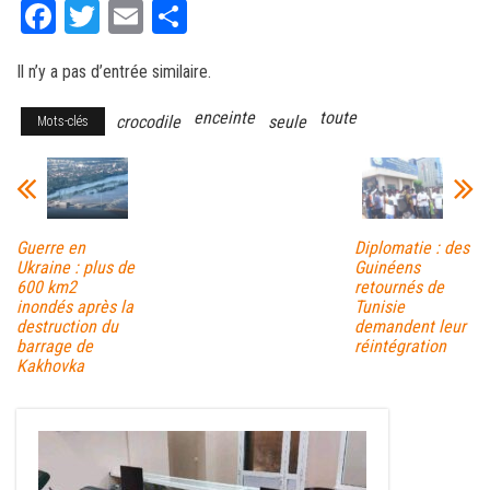
Fa
T
E
Pa
ce
wi
m
rt
Il n’y a pas d’entrée similaire.
bo
tt
ail
ag
ok
er
er
enceinte
toute
crocodile
seule
Mots-clés
Guerre en
Diplomatie : des
Ukraine : plus de
Guinéens
600 km2
retournés de
inondés après la
Tunisie
destruction du
demandent leur
barrage de
réintégration
Kakhovka