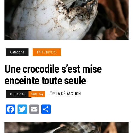
Catégorie
FAITS-DIVERS
Une crocodile s’est mise
enceinte toute seule
Par
LA RÉDACTION
8 juin 2023
Non
Fa
T
E
Pa
ce
wi
m
rt
bo
tt
ail
ag