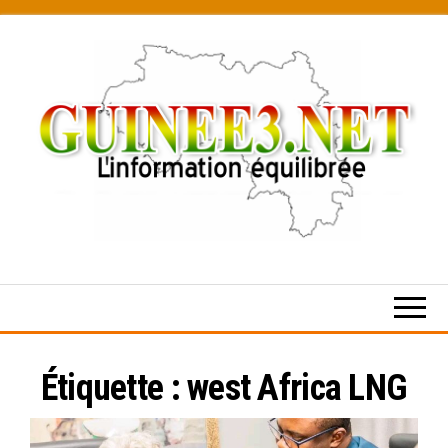
Skip
to
the
content
L’information
équilibrée
Étiquette :
west Africa LNG