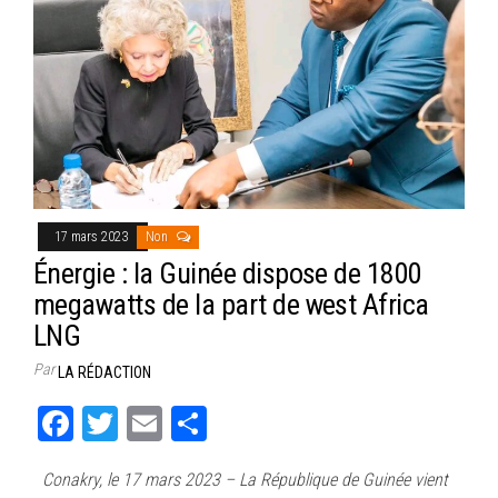
17 mars 2023
Non
Énergie : la Guinée dispose de 1800
megawatts de la part de west Africa
LNG
Par
LA RÉDACTION
Fa
T
E
Pa
ce
wi
m
rt
Conakry, le 17 mars 2023 – La République de Guinée vient
bo
tt
ail
ag