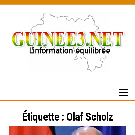
Skip
to
the
content
L’information
équilibrée
Étiquette :
Olaf Scholz