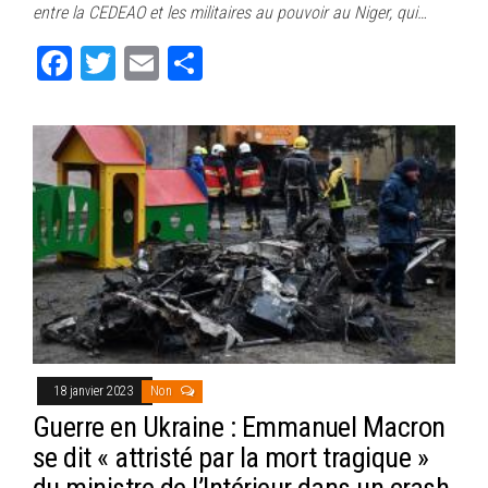
entre la CEDEAO et les militaires au pouvoir au Niger, qui…
ok
er
er
Fa
T
E
Pa
ce
wi
m
rt
bo
tt
ail
ag
ok
er
er
18 janvier 2023
Non
Guerre en Ukraine : Emmanuel Macron
se dit « attristé par la mort tragique »
du ministre de l’Intérieur dans un crash