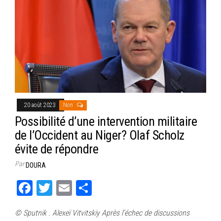
20 août 2023
Non
Possibilité d’une intervention militaire
de l’Occident au Niger? Olaf Scholz
évite de répondre
Par
DOURA
Fa
T
E
Pa
ce
wi
m
rt
© Sputnik . Alexeï Vitvitskiy Après l’échec de discussions
bo
tt
ail
ag