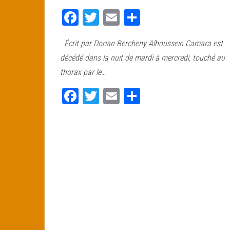
Fa
T
E
Pa
ce
wi
m
rt
Écrit par Dorian Bercheny Alhoussein Camara est
bo
tt
ail
ag
décédé dans la nuit de mardi à mercredi, touché au
ok
er
er
thorax par le…
Fa
T
E
Pa
ce
wi
m
rt
bo
tt
ail
ag
ok
er
er