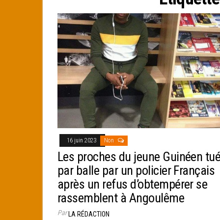
e
r
16 juin 2023
Non
Les proches du jeune Guinéen tu
par balle par un policier Français
après un refus d’obtempérer se
rassemblent à Angoulême
Par
LA RÉDACTION