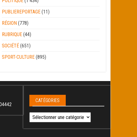
POLITIQUE
(1 434)
PUBLIEREPORTAGE
(11)
RÉGION
(778)
RUBRIQUE
(44)
SOCIÉTÉ
(651)
SPORT-CULTURE
(895)
CATÉGORIES
04442
Catégories