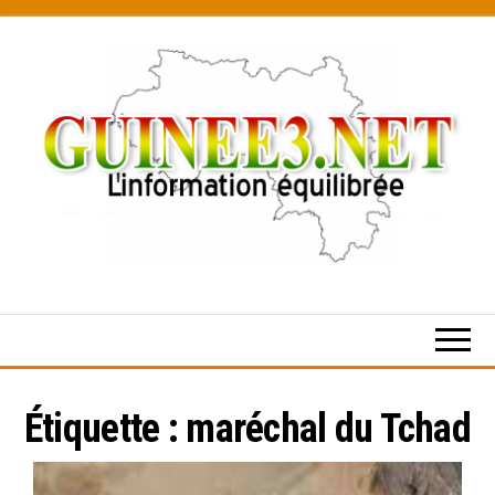
Skip
to
the
content
L’information
équilibrée
Étiquette :
maréchal du Tchad