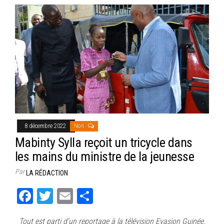
8 décembre 2022
Non
Mabinty Sylla reçoit un tricycle dans
les mains du ministre de la jeunesse
Par
LA RÉDACTION
Fa
T
E
Pa
ce
wi
m
rt
Tout est parti d’un reportage à la télévision Evasion Guinée.