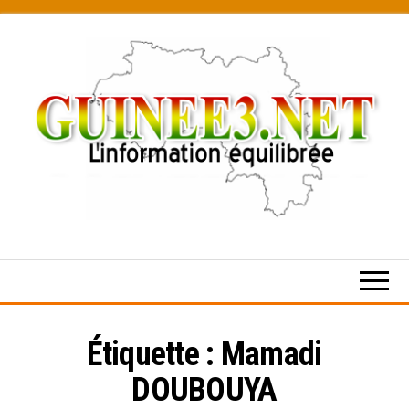
Skip
to
the
content
L’information
équilibrée
Étiquette :
Mamadi
DOUBOUYA