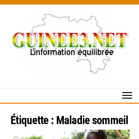
Skip
to
the
content
L’information
équilibrée
Étiquette :
Maladie sommeil