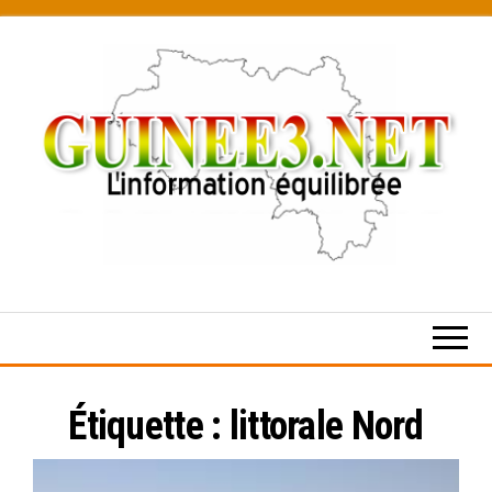
Skip
to
the
content
L’information
équilibrée
Étiquette :
littorale Nord