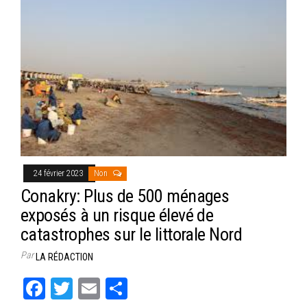
24 février 2023
Non
Conakry: Plus de 500 ménages
exposés à un risque élevé de
catastrophes sur le littorale Nord
Par
LA RÉDACTION
Fa
T
E
Pa