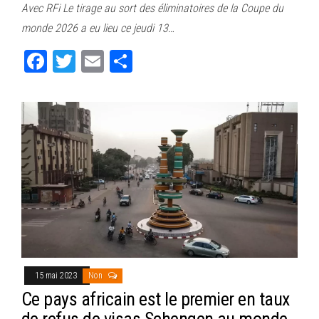
Avec RFi Le tirage au sort des éliminatoires de la Coupe du
bo
tt
ail
ag
monde 2026 a eu lieu ce jeudi 13…
ok
er
er
Fa
T
E
Pa
ce
wi
m
rt
bo
tt
ail
ag
ok
er
er
15 mai 2023
Non
Ce pays africain est le premier en taux
de refus de visas Schengen au monde