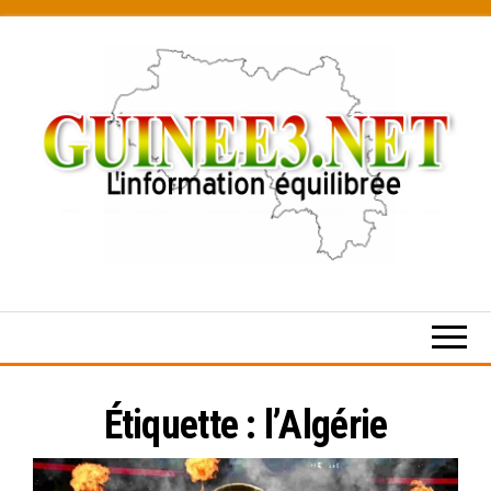
Skip
to
the
content
L’information
équilibrée
Étiquette :
l’Algérie