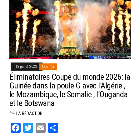
13 juillet 2023
Non
Éliminatoires Coupe du monde 2026: la
Guinée dans la poule G avec l’Algérie ,
le Mozambique, le Somalie , l’Ouganda
et le Botswana
Par
LA RÉDACTION
Fa
T
E
Pa
ce
wi
m
rt