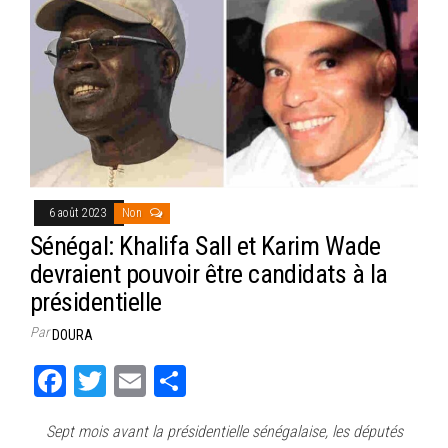
6 août 2023
Non
Sénégal: Khalifa Sall et Karim Wade
devraient pouvoir être candidats à la
présidentielle
Par
DOURA
Fa
T
E
Pa
ce
wi
m
rt
Sept mois avant la présidentielle sénégalaise, les députés
bo
tt
ail
ag