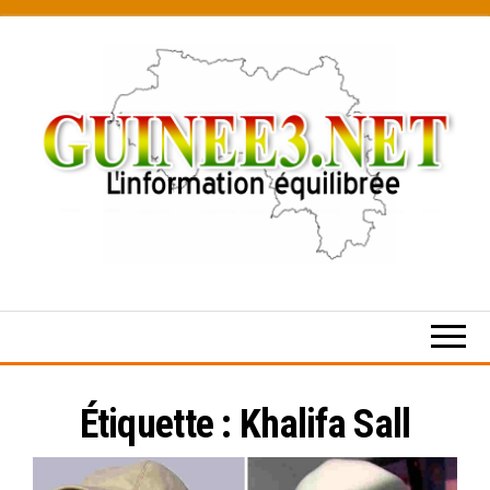
Skip
to
the
content
L’information
équilibrée
Étiquette :
Khalifa Sall