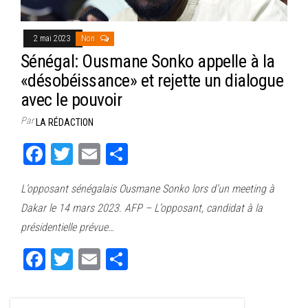
2 mai 2023
Non
Sénégal: Ousmane Sonko appelle à la
«désobéissance» et rejette un dialogue
avec le pouvoir
Par
LA RÉDACTION
Fa
T
E
Pa
ce
wi
m
rt
L’opposant sénégalais Ousmane Sonko lors d’un meeting à
bo
tt
ail
ag
Dakar le 14 mars 2023. AFP – L’opposant, candidat à la
ok
er
er
présidentielle prévue…
Fa
T
E
Pa
ce
wi
m
rt
bo
tt
ail
ag