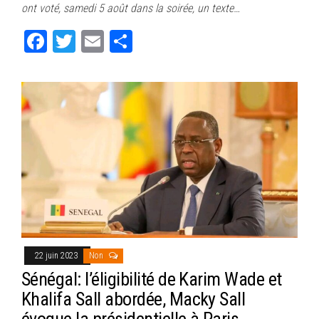
ont voté, samedi 5 août dans la soirée, un texte…
ok
er
er
Fa
T
E
Pa
ce
wi
m
rt
bo
tt
ail
ag
ok
er
er
22 juin 2023
Non
Sénégal: l’éligibilité de Karim Wade et
Khalifa Sall abordée, Macky Sall
évoque la présidentielle à Paris