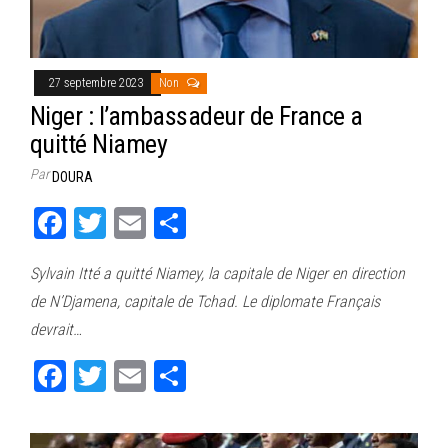
27 septembre 2023
Non
Niger : l’ambassadeur de France a
quitté Niamey
Par
DOURA
Fa
T
E
Pa
ce
wi
m
rt
Sylvain Itté a quitté Niamey, la capitale de Niger en direction
bo
tt
ail
ag
de N’Djamena, capitale de Tchad. Le diplomate Français
ok
er
er
devrait…
Fa
T
E
Pa
ce
wi
m
rt
bo
tt
ail
ag