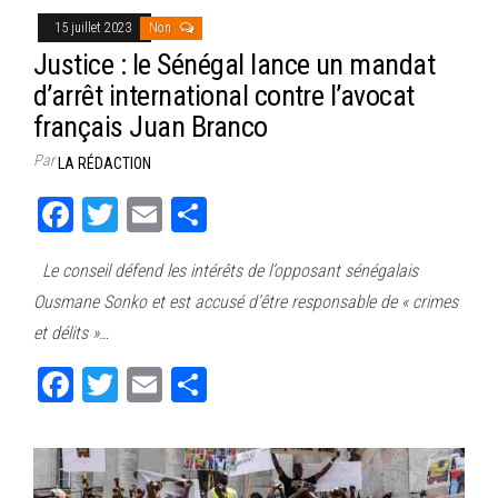
15 juillet 2023
Non
Justice : le Sénégal lance un mandat
d’arrêt international contre l’avocat
français Juan Branco
Par
LA RÉDACTION
Fa
T
E
Pa
ce
wi
m
rt
Le conseil défend les intérêts de l’opposant sénégalais
bo
tt
ail
ag
Ousmane Sonko et est accusé d’être responsable de « crimes
ok
er
er
et délits »…
Fa
T
E
Pa
ce
wi
m
rt
bo
tt
ail
ag
ok
er
er