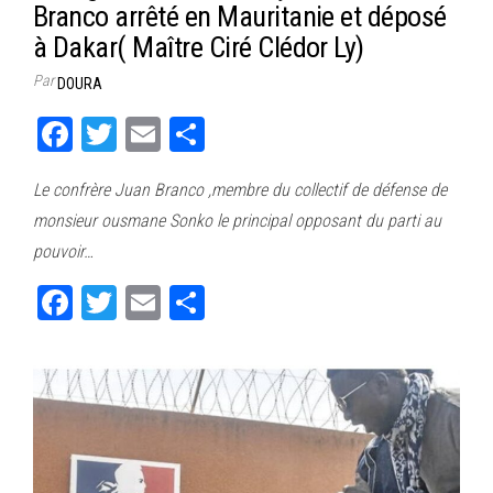
Branco arrêté en Mauritanie et déposé
à Dakar( Maître Ciré Clédor Ly)
Par
DOURA
Fa
T
E
Pa
ce
wi
m
rt
Le confrère Juan Branco ,membre du collectif de défense de
bo
tt
ail
ag
monsieur ousmane Sonko le principal opposant du parti au
ok
er
er
pouvoir…
Fa
T
E
Pa
ce
wi
m
rt
bo
tt
ail
ag
ok
er
er