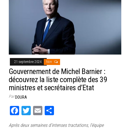
21 septembre 2024
Non
Gouvernement de Michel Barnier :
découvrez la liste complète des 39
ministres et secrétaires d’Etat
Par
DOURA
Fa
T
E
Pa
ce
wi
m
rt
Après deux semaines d’intenses tractations, l’équipe
bo
tt
ail
ag