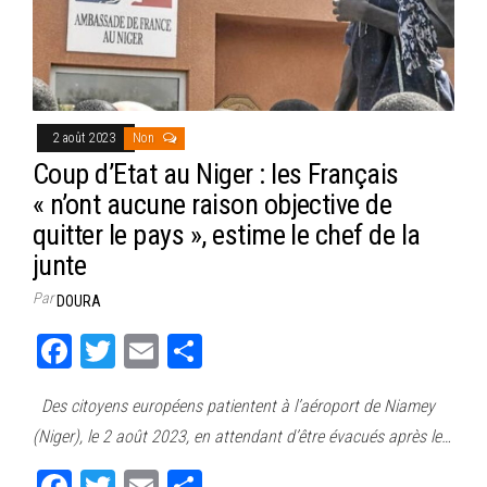
2 août 2023
Non
Coup d’Etat au Niger : les Français
« n’ont aucune raison objective de
quitter le pays », estime le chef de la
junte
Par
DOURA
Fa
T
E
Pa
ce
wi
m
rt
Des citoyens européens patientent à l’aéroport de Niamey
bo
tt
ail
ag
(Niger), le 2 août 2023, en attendant d’être évacués après le…
ok
er
er
Fa
T
E
Pa