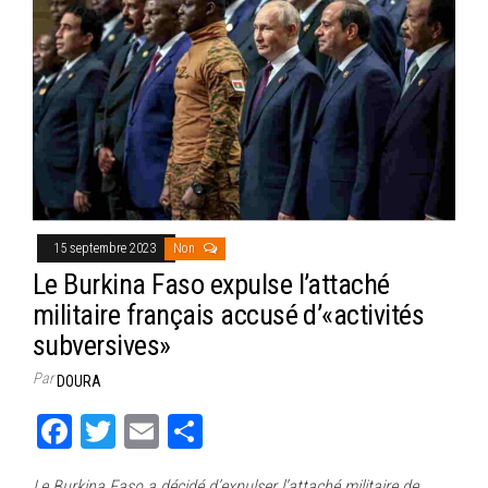
ok
er
er
15 septembre 2023
Non
Le Burkina Faso expulse l’attaché
militaire français accusé d’«activités
subversives»
Par
DOURA
Fa
T
E
Pa
ce
wi
m
rt
Le Burkina Faso a décidé d’expulser l’attaché militaire de