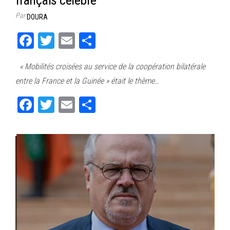
Par
DOURA
Fa
T
E
Pa
ce
wi
m
rt
« Mobilités croisées au service de la coopération bilatérale
bo
tt
ail
ag
entre la France et la Guinée » était le thème…
ok
er
er
Fa
T
E
Pa
ce
wi
m
rt
bo
tt
ail
ag
ok
er
er