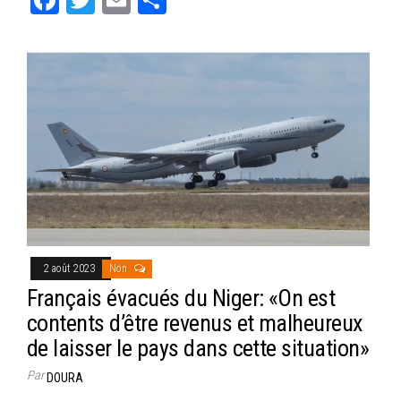
ce
wi
m
rt
bo
tt
ail
ag
ok
er
er
2 août 2023
Non
Français évacués du Niger: «On est
contents d’être revenus et malheureux
de laisser le pays dans cette situation»
Par
DOURA