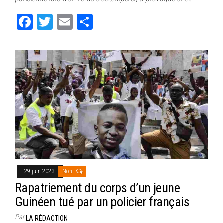
ok
er
er
Fa
T
E
Pa
ce
wi
m
rt
bo
tt
ail
ag
ok
er
er
29 juin 2023
Non
Rapatriement du corps d’un jeune
Guinéen tué par un policier français
Par
LA RÉDACTION