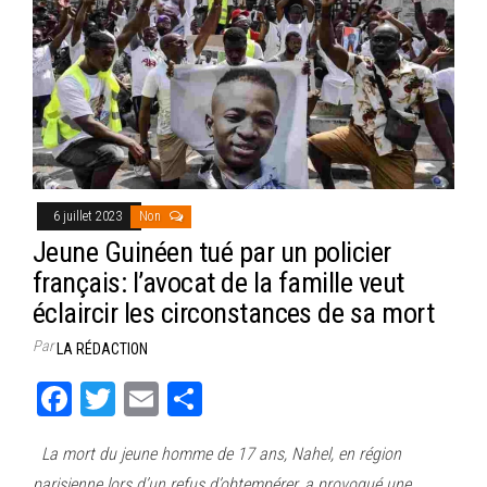
6 juillet 2023
Non
Jeune Guinéen tué par un policier
français: l’avocat de la famille veut
éclaircir les circonstances de sa mort
Par
LA RÉDACTION
Fa
T
E
Pa
ce
wi
m
rt
La mort du jeune homme de 17 ans, Nahel, en région
bo
tt
ail
ag
parisienne lors d’un refus d’obtempérer, a provoqué une…