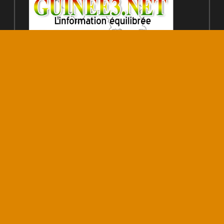
© Copyright 30 Mars 2020 – 224WEBCREATION
+224621104442
CATÉGORIES
Catégories