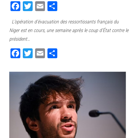
Fa
T
E
Pa
ce
wi
m
rt
L’opération d’évacuation des ressortissants français du
bo
tt
ail
ag
Niger est en cours, une semaine après le coup d’État contre le
ok
er
er
président…
Fa
T
E
Pa
ce
wi
m
rt
bo
tt
ail
ag
ok
er
er