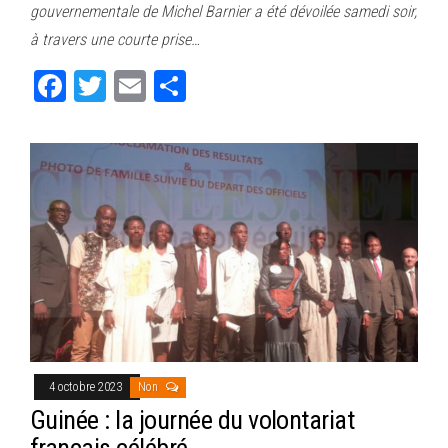
gouvernementale de Michel Barnier a été dévoilée samedi soir,
ok
er
er
à travers une courte prise…
Fa
T
E
Pa
ce
wi
m
rt
bo
tt
ail
ag
ok
er
er
4 octobre 2023
Non
Guinée : la journée du volontariat
français célébré