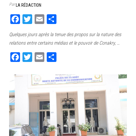
Par
LA RÉDACTION
Fa
T
E
Pa
ce
wi
m
rt
Quelques jours après la tenue des propos sur la nature des
bo
tt
ail
ag
relations entre certains médias et le pouvoir de Conakry, …
ok
er
er
Fa
T
E
Pa
ce
wi
m
rt
bo
tt
ail
ag
ok
er
er