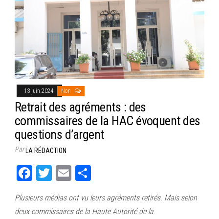
13 juin 2024
Non
Retrait des agréments : des
commissaires de la HAC évoquent des
questions d’argent
Par
LA RÉDACTION
Fa
T
E
Pa
ce
wi
m
rt
Plusieurs médias ont vu leurs agréments retirés. Mais selon
bo
tt
ail
ag
deux commissaires de la Haute Autorité de la