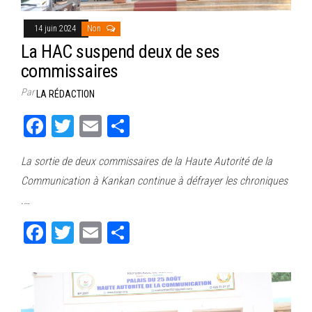
14 juin 2024
Non
La HAC suspend deux de ses
commissaires
Par
LA RÉDACTION
Fa
T
E
Pa
ce
wi
m
rt
La sortie de deux commissaires de la Haute Autorité de la
bo
tt
ail
ag
Communication à Kankan continue à défrayer les chroniques
ok
er
er
.…
Fa
T
E
Pa
ce
wi
m
rt
bo
tt
ail
ag
ok
er
er