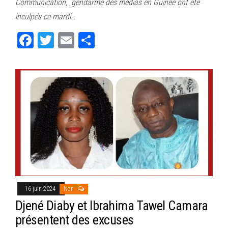
Communication, gendarme des médias en Guinée ont été
ok
er
er
inculpés ce mardi…
Fa
T
E
Pa
ce
wi
m
rt
bo
tt
ail
ag
ok
er
er
16 juin 2024
Non
Djené Diaby et Ibrahima Tawel Camara
présentent des excuses