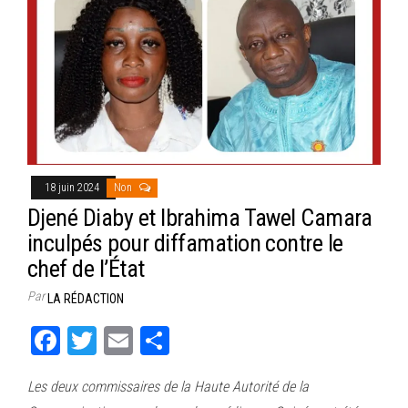
18 juin 2024
Non
Djené Diaby et Ibrahima Tawel Camara
inculpés pour diffamation contre le
chef de l’État
Par
LA RÉDACTION
Fa
T
E
Pa
ce
wi
m
rt
Les deux commissaires de la Haute Autorité de la
bo
tt
ail
ag