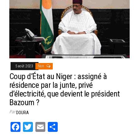
5 août 2023
Non
Coup d’État au Niger : assigné à
résidence par la junte, privé
d’électricité, que devient le président
Bazoum ?
Par
DOURA
Fa
T
E
Pa
ce
wi
m
rt