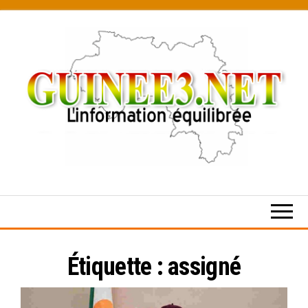
Skip
to
the
content
L’information
équilibrée
Étiquette :
assigné