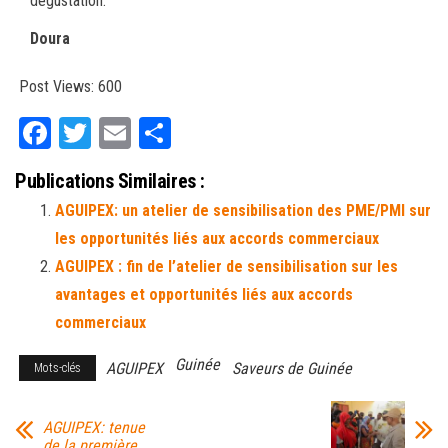
dégustation.
Doura
Post Views:
600
Fa
T
E
Pa
ce
wi
m
rt
Publications Similaires :
bo
tt
ail
ag
AGUIPEX: un atelier de sensibilisation des PME/PMI sur
ok
er
er
les opportunités liés aux accords commerciaux
AGUIPEX : fin de l’atelier de sensibilisation sur les
avantages et opportunités liés aux accords
commerciaux
Guinée
AGUIPEX
Saveurs de Guinée
Mots-clés
AGUIPEX: tenue
de la première