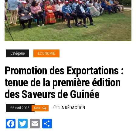
Catégorie
ECONOMIE
Promotion des Exportations :
tenue de la première édition
des Saveurs de Guinée
Par
LA RÉDACTION
25 avril 2025
Non
Fa
T
E
Pa
ce
wi
m
rt