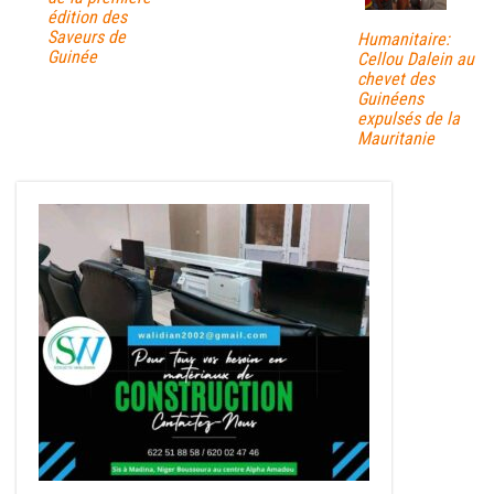
édition des
Saveurs de
Humanitaire:
Guinée
Cellou Dalein au
chevet des
Guinéens
expulsés de la
Mauritanie