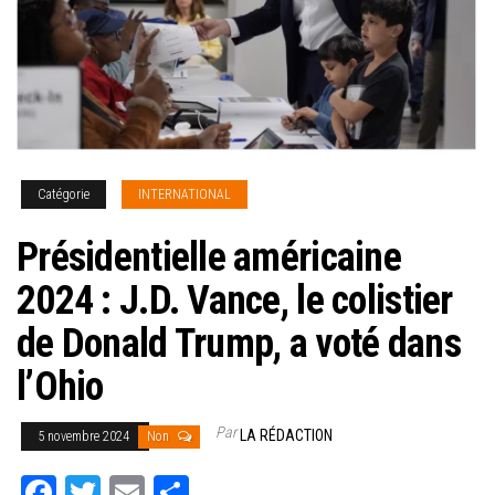
Catégorie
INTERNATIONAL
Présidentielle américaine
2024 : J.D. Vance, le colistier
de Donald Trump, a voté dans
l’Ohio
Par
LA RÉDACTION
5 novembre 2024
Non
Fa
T
E
Pa