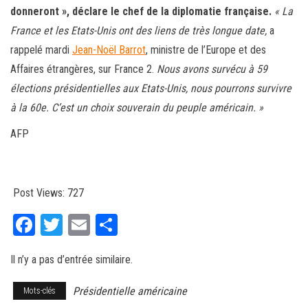
donneront », déclare le chef de la diplomatie française.
« La
France et les Etats-Unis ont des liens de très longue date,
a
rappelé mardi
Jean-Noël Barrot
, ministre de l’Europe et des
Affaires étrangères, sur France 2.
Nous avons survécu à 59
élections présidentielles aux Etats-Unis, nous pourrons survivre
à la 60e. C’est un choix souverain du peuple américain. »
AFP
Post Views:
727
Fa
T
E
Pa
ce
wi
m
rt
Il n’y a pas d’entrée similaire.
bo
tt
ail
ag
ok
er
er
Présidentielle américaine
Mots-clés