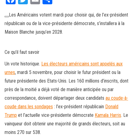
ce
wi
m
rt
Les Américains votent mardi pour choisir qui, de l’ex-président
bo
tt
ail
ag
républicain ou de la vice-présidente démocrate, s’installera à la
ok
er
er
Maison Blanche jusqu’en 2028.
Ce qu’il faut savoir
Un vote historique.
Les électeurs américains sont appelés aux
urnes
, mardi 5 novembre, pour choisir le futur président ou la
future présidente des Etats-Unis. Les 160 millions d’inscrits, dont
près de la moitié a déjà voté de manière anticipée ou par
correspondance, doivent départager deux candidats
au coude-à-
coude dans les sondages
: l’ex-président républicain
Donald
Trump
et l’actuelle vice-présidente démocrate
Kamala Harris
. Le
vainqueur doit obtenir une majorité de grands électeurs, soit au
moins 270 sur 538.