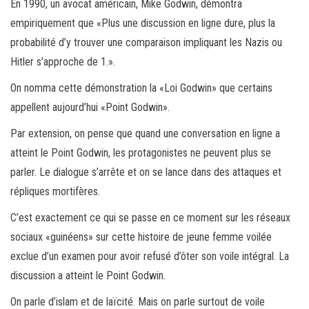
En 1990, un avocat américain, Mike Godwin, démontra
bo
tt
ail
ag
empiriquement que «Plus une discussion en ligne dure, plus la
ok
er
er
probabilité d’y trouver une comparaison impliquant les Nazis ou
Hitler s’approche de 1.».
On nomma cette démonstration la «Loi Godwin» que certains
appellent aujourd’hui «Point Godwin».
Par extension, on pense que quand une conversation en ligne a
atteint le Point Godwin, les protagonistes ne peuvent plus se
parler. Le dialogue s’arrête et on se lance dans des attaques et
répliques mortifères.
C’est exactement ce qui se passe en ce moment sur les réseaux
sociaux «guinéens» sur cette histoire de jeune femme voilée
exclue d’un examen pour avoir refusé d’ôter son voile intégral. La
discussion a atteint le Point Godwin.
On parle d’islam et de laïcité. Mais on parle surtout de voile