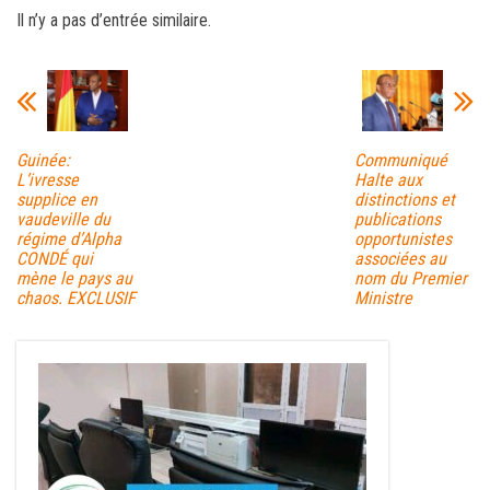
ce
wi
m
rt
Il n’y a pas d’entrée similaire.
bo
tt
ail
ag
ok
er
er
Guinée:
Communiqué
L’ivresse
Halte aux
supplice en
distinctions et
vaudeville du
publications
régime d’Alpha
opportunistes
CONDÉ qui
associées au
mène le pays au
nom du Premier
chaos. EXCLUSIF
Ministre