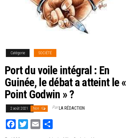
Catégorie
SOCIÉTÉ
Port du voile intégral : En
Guinée, le débat a atteint le «
Point Godwin » ?
Par
LA RÉDACTION
2 août 2021
Non
Fa
T
E
Pa
ce
wi
m
rt