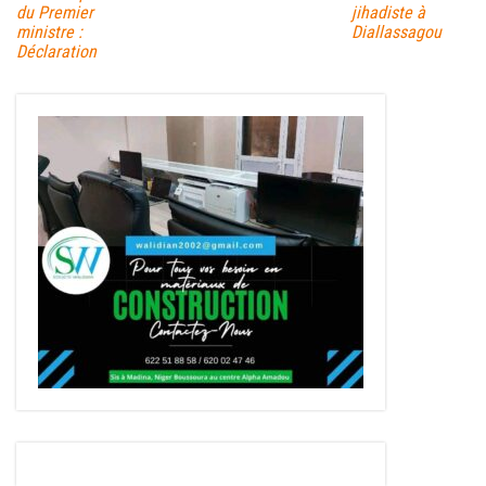
du Premier
jihadiste à
ministre :
Diallassagou
Déclaration