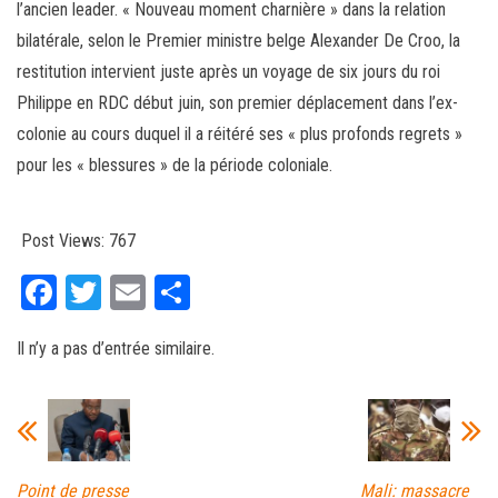
l’ancien leader. « Nouveau moment charnière » dans la relation
bilatérale, selon le Premier ministre belge Alexander De Croo, la
restitution intervient juste après un voyage de six jours du roi
Philippe en RDC début juin, son premier déplacement dans l’ex-
colonie au cours duquel il a réitéré ses « plus profonds regrets »
pour les « blessures » de la période coloniale.
Post Views:
767
Fa
T
E
Pa
ce
wi
m
rt
Il n’y a pas d’entrée similaire.
bo
tt
ail
ag
ok
er
er
Point de presse
Mali: massacre