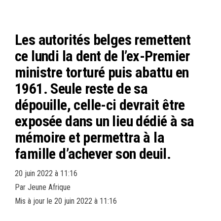
bo
tt
ail
ag
ok
er
er
Les autorités belges remettent
ce lundi la dent de l’ex-Premier
ministre torturé puis abattu en
1961. Seule reste de sa
dépouille, celle-ci devrait être
exposée dans un lieu dédié à sa
mémoire et permettra à la
famille d’achever son deuil.
20 juin 2022 à 11:16
Par
Jeune Afrique
Mis à jour le 20 juin 2022 à 11:16