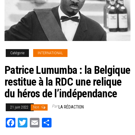
Catégorie
INTERNATIONAL
Patrice Lumumba : la Belgique
restitue à la RDC une relique
du héros de l’indépendance
Par
LA RÉDACTION
21 juin 2022
Non
Fa
T
E
Pa
ce
wi
m
rt