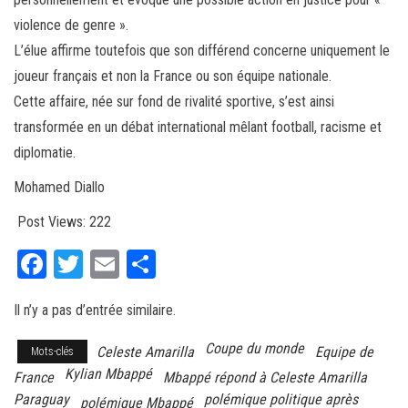
violence de genre ».
L’élue affirme toutefois que son différend concerne uniquement le
joueur français et non la France ou son équipe nationale.
Cette affaire, née sur fond de rivalité sportive, s’est ainsi
transformée en un débat international mêlant football, racisme et
diplomatie.
Mohamed Diallo
Post Views:
222
Fa
T
E
Pa
ce
wi
m
rt
Il n’y a pas d’entrée similaire.
bo
tt
ail
ag
ok
er
er
Coupe du monde
Celeste Amarilla
Equipe de
Mots-clés
Kylian Mbappé
France
Mbappé répond à Celeste Amarilla
Paraguay
polémique politique après
polémique Mbappé