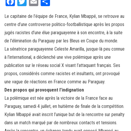
Fa
T
E
Pa
ce
wi
m
rt
Le capitaine de l’équipe de France, Kylian Mbappé, se retrouve au
bo
tt
ail
ag
centre d’une controverse politico-footballistique après les propos
ok
er
er
jugés racistes d’une élue paraguayenne à son encontre, à la suite
de l’élimination du Paraguay par les Bleus en Coupe du monde.
La sénatrice paraguayenne Celeste Amarilla, jusque-là peu connue
à l’international, a déclenché une vive polémique après une
publication sur le réseau social X visant l’attaquant français. Ses
propos, considérés comme racistes et insultants, ont provoqué
une vague de réactions en France comme au Paraguay.
Des propos qui provoquent l’indignation
La polémique est née après la victoire de la France face au
Paraguay, samedi 4 juillet, en huitième de finale de la compétition.
Kylian Mbappé avait inscrit l’unique but de la rencontre sur penalty
dans un match marqué par de nombreux contacts et tensions.
Après la rencontre, un échange tendu avait opposé Mbappé au