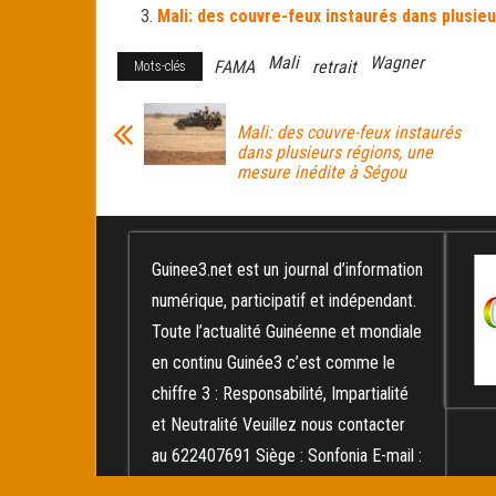
Mali: des couvre-feux instaurés dans plusie
Mali
Wagner
FAMA
retrait
Mots-clés
Mali: des couvre-feux instaurés
dans plusieurs régions, une
mesure inédite à Ségou
Guinee3.net est un journal d’information
numérique, participatif et indépendant.
Toute l’actualité Guinéenne et mondiale
en continu Guinée3 c’est comme le
chiffre 3 : Responsabilité, Impartialité
et Neutralité Veuillez nous contacter
au 622407691 Siège : Sonfonia E-mail :
diallomokoula@yahoo.fr