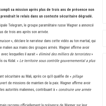
compli sa mission après plus de trois ans de présence non
prendrait le relais dans un contexte sécuritaire dégradé.
cipale Telegram, le groupe paramilitaire russe Wagner a annoncé
plus de trois ans après son arrivée.
 maison
», déclare le narrateur dans cette vidéo au ton martial, qui
ire malien aux mains des groupes armés. Wagner affirme avoir
vec lesquelles il aurait «
éliminé des milliers de terroristes
»
s ou Kidal. «
Le territoire sous contrôle gouvernemental a plus
 sécuritaire au Mali, après ce qu’il qualifie de «
pillage
vert de missions de maintien de la paix. Wagner affirme avoir
 les autorités maliennes, contribuant à «
construire une armée
jamais reconnu officiellement la présence de Wagner sur leur