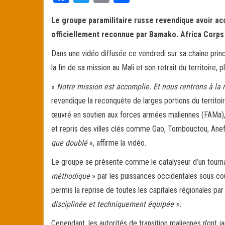
ce
wi
m
rt
Le groupe paramilitaire russe revendique avoir ac
bo
tt
ail
ag
officiellement reconnue par Bamako. Africa Corps 
ok
er
er
Dans une vidéo diffusée ce vendredi sur sa chaîne prin
la fin de sa mission au Mali et son retrait du territoire, 
«
Notre mission est accomplie. Et nous rentrons à la
revendique la reconquête de larges portions du territo
œuvré en soutien aux forces armées maliennes (FAMa), a
et repris des villes clés comme Gao, Tombouctou, Anefi
que doublé
», affirme la vidéo.
Le groupe se présente comme le catalyseur d’un tournant
méthodique
» par les puissances occidentales sous cou
permis la reprise de toutes les capitales régionales par
disciplinée et techniquement équipée ».
Cependant, les autorités de transition maliennes n’ont 