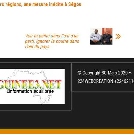
urs régions, une mesure inédite à Ségou
Voir la paille dans l’œil d’un
parti, ignorer la poutre dans
l’œil du pays
© Copyright 30 Mars 2020 –
224WEBCREATION +2246211