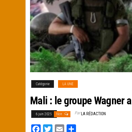
Catégorie
LA UNE
Mali : le groupe Wagner a
Par
LA RÉDACTION
6 juin 2025
Non
Fa
T
E
Pa