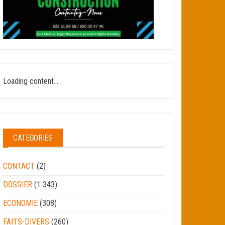
Loading content...
CATEGORIES
CONTACT
(2)
DOSSIER
(1 343)
ECONOMIE
(308)
FAITS-DIVERS
(260)