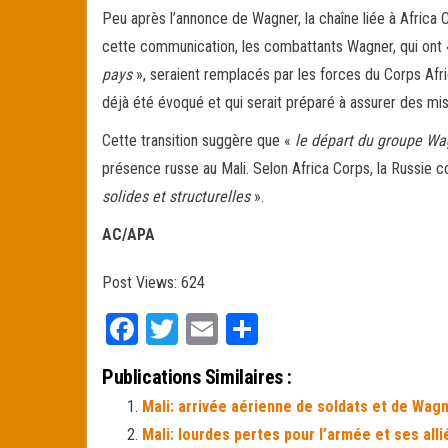
Peu après l’annonce de Wagner, la chaîne liée à Africa Co
cette communication, les combattants Wagner, qui ont
pays
», seraient remplacés par les forces du Corps Afri
déjà été évoqué et qui serait préparé à assurer des mi
Cette transition suggère que «
le départ du groupe Wa
présence russe au Mali. Selon Africa Corps, la Russie c
solides et structurelles
».
AC/APA
Post Views:
624
Fa
T
E
Pa
ce
wi
m
rt
Publications Similaires :
bo
tt
ail
ag
Mali: arrivée aérienne de soldats et de Wagn
ok
er
er
Mali: lourdes pertes pour l’armée et ses all