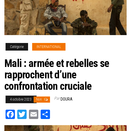
Catégorie
INTERNATIONAL
Mali : armée et rebelles se
rapprochent d’une
confrontation cruciale
Par
DOURA
4 octobre 2023
Non
Fa
T
E
Pa
ce
wi
m
rt