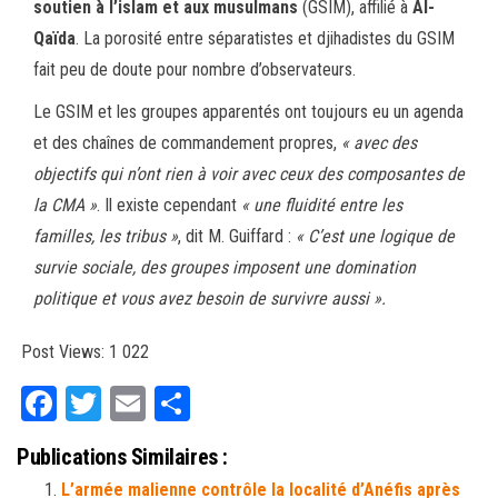
soutien à l’islam et aux musulmans
(GSIM), affilié à
Al-
Qaïda
. La porosité entre séparatistes et djihadistes du GSIM
fait peu de doute pour nombre d’observateurs.
Le GSIM et les groupes apparentés ont toujours eu un agenda
et des chaînes de commandement propres,
« avec des
objectifs qui n’ont rien à voir avec ceux des composantes de
la CMA »
. Il existe cependant
« une fluidité entre les
familles, les tribus »
, dit M. Guiffard :
« C’est une logique de
survie sociale, des groupes imposent une domination
politique et vous avez besoin de survivre aussi ».
Post Views:
1 022
Fa
T
E
Pa
ce
wi
m
rt
Publications Similaires :
bo
tt
ail
ag
L’armée malienne contrôle la localité d’Anéfis après