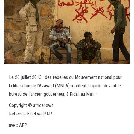
bo
tt
ail
ag
ok
er
er
Le 26 juillet 2013 : des rebelles du Mouvement national pour
la libération de l’Azawad (MNLA) montent la garde devant le
bureau de l’ancien gouverneur, à Kidal, au Mali
–
Copyright © africanews
Rebecca Blackwell/AP
avec AFP