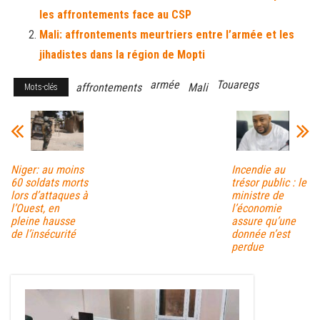
ok
er
er
les affrontements face au CSP
Mali: affrontements meurtriers entre l’armée et les
jihadistes dans la région de Mopti
armée
Touaregs
affrontements
Mali
Mots-clés
Niger: au moins
Incendie au
60 soldats morts
trésor public : le
lors d’attaques à
ministre de
l’Ouest, en
l’économie
pleine hausse
assure qu’une
de l’insécurité
donnée n’est
perdue