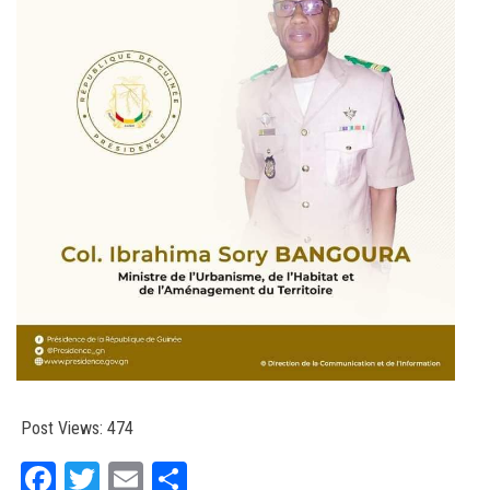
Post Views:
474
Fa
T
E
Pa