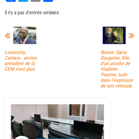
ce
wi
m
rt
Il n’y a pas d’entrée similaire.
bo
tt
ail
ag
ok
er
er
Lounceiny
Russie: Daria
Camara , ancien
Douguine, fille
président de la
d’un proche de
CENI n’est plus
Vladimir
Poutine, tuée
dans l’explosion
de son véhicule