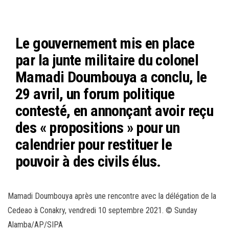
bo
tt
ail
ag
ok
er
er
Le gouvernement mis en place
par la junte militaire du colonel
Mamadi Doumbouya a conclu, le
29 avril, un forum politique
contesté, en annonçant avoir reçu
des « propositions » pour un
calendrier pour restituer le
pouvoir à des civils élus.
Mamadi Doumbouya après une rencontre avec la délégation de la
Cedeao à Conakry, vendredi 10 septembre 2021. © Sunday
Alamba/AP/SIPA