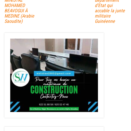
MINISTRE
département
MOHAMED
d’Etat qui
BEAVOGUI À
accable la junte
MEDINE (Arabie
militaire
Saoudite)
Guinéenne