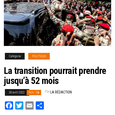
Catégorie
POLITIQUE
La transition pourrait prendre
jusqu’à 52 mois
Par
LA RÉDACTION
30 avril 2022
Non
Fa
T
E
Pa
ce
wi
m
rt