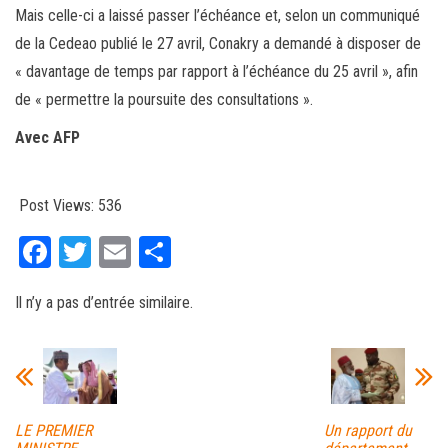
Mais celle-ci a laissé passer l’échéance et, selon un communiqué
de la Cedeao publié le 27 avril, Conakry a demandé à disposer de
« davantage de temps par rapport à l’échéance du 25 avril », afin
de « permettre la poursuite des consultations ».
Avec AFP
Post Views:
536
Fa
T
E
Pa
ce
wi
m
rt
Il n’y a pas d’entrée similaire.
bo
tt
ail
ag
ok
er
er
LE PREMIER
Un rapport du