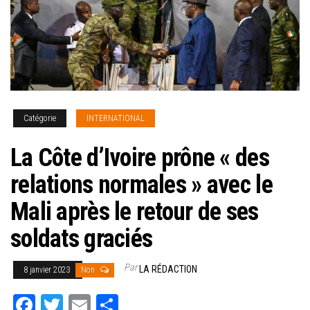
Catégorie
INTERNATIONAL
La Côte d’Ivoire prône « des
relations normales » avec le
Mali après le retour de ses
soldats graciés
Par
LA RÉDACTION
8 janvier 2023
Non
Fa
T
E
Pa