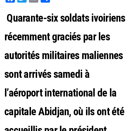
ce
wi
m
rt
bo
tt
ail
ag
Quarante-six soldats ivoiriens
ok
er
er
récemment graciés par les
autorités militaires maliennes
sont arrivés samedi à
l’aéroport international de la
capitale Abidjan, où ils ont été
accueillis par le président