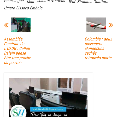
Gnassingbé
soldats ivoiriens
Mali
Téné Birahima Ouattara
Umaro Sissoco Embalo
Assemblée
Colombie : deux
Générale de
passagers
L’UFDG : Cellou
clandestins
Dalein pense
cachés
être très proche
retrouvés morts
du pouvoir