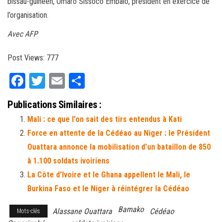
bissau-guinéen, Umaro Sissoco Embalo, président en exercice de
l’organisation.
Avec AFP
Post Views:
777
Fa
T
E
Pa
ce
wi
m
rt
Publications Similaires :
bo
tt
ail
ag
Mali : ce que l’on sait des tirs entendus à Kati
ok
er
er
Force en attente de la Cédéao au Niger : le Président
Ouattara annonce la mobilisation d’un bataillon de 850
à 1.100 soldats ivoiriens
La Côte d’Ivoire et le Ghana appellent le Mali, le
Burkina Faso et le Niger à réintégrer la Cédéao
Bamako
Alassane Ouattara
Cédéao
Mots-clés