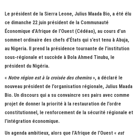
bo
tt
ail
ag
ok
er
er
Le président de la Sierra Leone, Julius Maada Bio, a été élu
ce dimanche 22 juin président de la Communauté
Économique d’Afrique de l’Ouest (Cédéao), au cours d’un
sommet ordinaire des chefs d’États qui s’est tenu à Abuja,
au Nigeria. Il prend la présidence tournante de l’institution
sous-régionale et succède à Bola Ahmed Tinubu, le
président du Nigéria.
«
Notre région est à la croisée des chemins
», a déclaré le
nouveau président de l’organisation régionale, Julius Maada
Bio. Un discours qui a su convaincre ses pairs avec comme
projet de donner la priorité à la restauration de l’ordre
constitutionnel, le renforcement de la sécurité régionale et
l’intégration économique.
Un agenda ambitieux, alors que l’Afrique de l’Ouest «
est