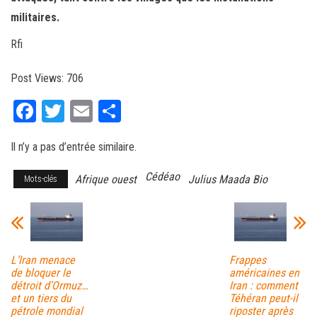
militaires.
Rfi
Post Views:
706
Fa
T
E
Pa
ce
wi
m
rt
Il n’y a pas d’entrée similaire.
bo
tt
ail
ag
ok
er
er
Cédéao
Afrique ouest
Julius Maada Bio
Mots-clés
L’Iran menace
Frappes
de bloquer le
américaines en
détroit d’Ormuz…
Iran : comment
et un tiers du
Téhéran peut-il
pétrole mondial
riposter après