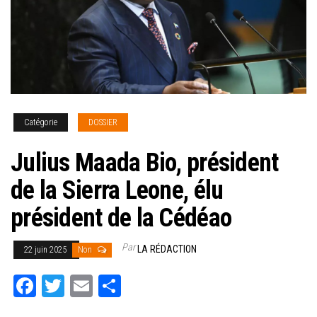
Catégorie
DOSSIER
Julius Maada Bio, président
de la Sierra Leone, élu
président de la Cédéao
Par
LA RÉDACTION
22 juin 2025
Non
Fa
T
E
Pa
ce
wi
m
rt