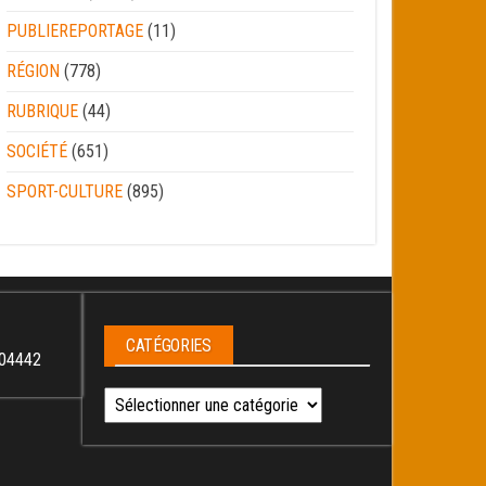
PUBLIEREPORTAGE
(11)
RÉGION
(778)
RUBRIQUE
(44)
SOCIÉTÉ
(651)
SPORT-CULTURE
(895)
CATÉGORIES
04442
Catégories