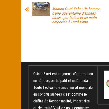
ok
er
er
Mamou-Ouré-Kaba: Un homme
d’une quarantaine d’années
blessé par balles et sa moto
emportée à Ouré-Kaba
Guinee3.net est un journal d’information
numérique, participatif et indépendant.
Toute l’actualité Guinéenne et mondiale
en continu Guinée3 c’est comme le
chiffre 3 : Responsabilité, Impartialité
et Neutralité Veuillez nous contacter