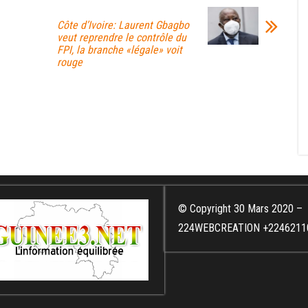
Côte d’Ivoire: Laurent Gbagbo
veut reprendre le contrôle du
FPI, la branche «légale» voit
rouge
© Copyright 30 Mars 2020 –
224WEBCREATION +2246211