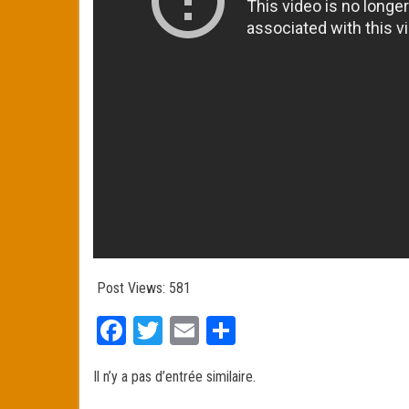
Post Views:
581
Fa
T
E
Pa
ce
wi
m
rt
Il n’y a pas d’entrée similaire.
bo
tt
ail
ag