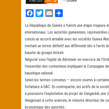
DOURA
6 mai 2026
Non
Fa
T
E
Pa
ce
wi
m
rt
La République de Guinée a franchi une étape majeure dan
bo
tt
ail
ag
internationaux. Les autorités guinéennes, représentées
ok
er
er
conclu un accord amiable avec les sociétés Guinea Alu
mettant un terme définitif aux différends liés à l’arrêt 
bauxite du groupe émirati.
Négocié sous l’égide du Bâtonnier en exercice de l’Or
l’ensemble des contentieux impliquant la Compagnie de
bauxitique national.
Selon les termes convenus — encore soumis à certaines
forfaitaire à GAC. En contrepartie, les actifs de la so
à poursuivre l’exploitation du projet de Sangarédi, une 
Réagissant à cette avancée, le ministre directeur de cab
économique des autorités :