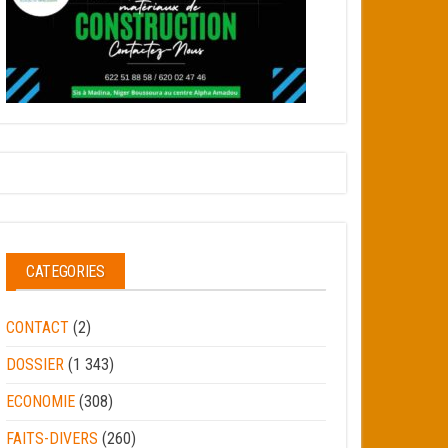
CATEGORIES
CONTACT
(2)
DOSSIER
(1 343)
ECONOMIE
(308)
FAITS-DIVERS
(260)