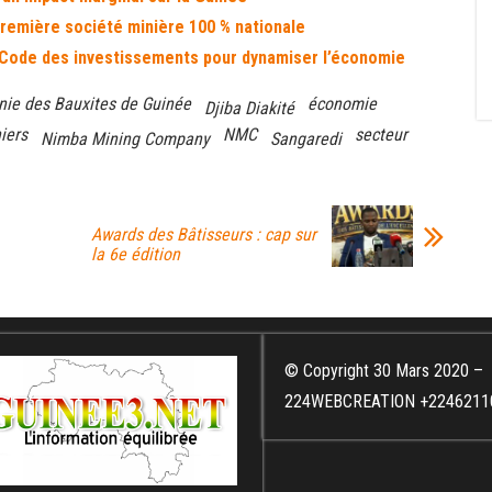
première société minière 100 % nationale
du Code des investissements pour dynamiser l’économie
ie des Bauxites de Guinée
économie
Djiba Diakité
iers
NMC
secteur
Nimba Mining Company
Sangaredi
Awards des Bâtisseurs : cap sur
la 6e édition
© Copyright 30 Mars 2020 –
224WEBCREATION +2246211