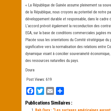
« La République de Guinée assume pleinement sa souvera
de la République, nous croyons au potentiel de notre pa
développement durable et responsable, dans le cadre
L’accord prévoit également la reconduction des contra
EGA, sur la base de conditions commerciales jugées m
Placée sous les orientations du Comité stratégique 
significative vers la normalisation des relations entre Co
dynamique visant à concilier souveraineté économique, s
des ressources naturelles du pays.
Doura
Post Views:
619
Fa
T
E
Pa
ce
wi
m
rt
Publications Similaires :
bo
tt
ail
ag
Bah Oury : “Les surtaxes américaines auront