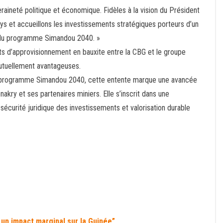
ineté politique et économique. Fidèles à la vision du Président
ys et accueillons les investissements stratégiques porteurs d’un
 du programme Simandou 2040. »
ts d’approvisionnement en bauxite entre la CBG et le groupe
utuellement avantageuses.
du programme Simandou 2040, cette entente marque une avancée
nakry et ses partenaires miniers. Elle s’inscrit dans une
écurité juridique des investissements et valorisation durable
 un impact marginal sur la Guinée”