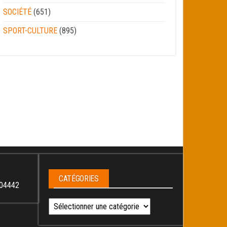
SOCIÉTÉ
(651)
SPORT-CULTURE
(895)
CATÉGORIES
04442
Catégories