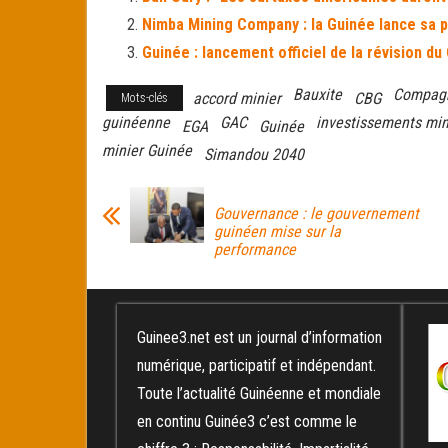
ok
er
er
Nimba Mining Company : la Guinée lance sa 
Guinée : lancement officiel de la révision 
Bauxite
Compagn
accord minier
CBG
Mots-clés
guinéenne
GAC
investissements min
EGA
Guinée
minier Guinée
Simandou 2040
Gouvernance : le gouvernement
guinéen mise sur la
performance
Guinee3.net est un journal d’information
numérique, participatif et indépendant.
Toute l’actualité Guinéenne et mondiale
en continu Guinée3 c’est comme le