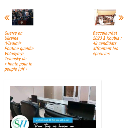
bo
tt
ail
ag
ok
er
er
Guerre en
Baccalauréat
Ukraine
2023 à Koubia :
:Vladimir
48 candidats
Poutine qualifie
affrontent les
Volodymyr
épreuves
Zelensky de
« honte pour le
peuple juif »