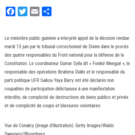
Fa
T
E
Pa
ce
wi
m
rt
bo
tt
ail
ag
ok
er
er
Le ministère public guinéen a interjeté appel de la décision rendue
mardi 13 juin par le tribunal correctionnel de Dixinn dans le procès
des quatre responsables du Front national pour la défense de la
Constitution. Le coordinateur Oumar Sylla dit « Foniké Mengué », le
responsable des opérations Ibrahima Diallo et le responsable du
parti politique UFR Saikou Yaya Barry ont été déclarés non
coupables de participation délictueuse à une manifestation
interdite, de complicité de destructions de biens publics et privés
et de complicité de coups et blessures volontaires.
Vue de Conakry (image d’illustration).
Getty Images/Waldo
Swiegers/Bloomberg