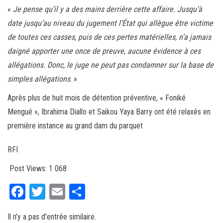
«
Je pense qu’il y a des mains derrière cette affaire. Jusqu’à
date jusqu’au niveau du jugement l’État qui allègue être victime
de toutes ces casses, puis de ces pertes matérielles, n’a jamais
daigné apporter une once de preuve, aucune évidence à ces
allégations. Donc, le juge ne peut pas condamner sur la base de
simples allégations
. »
Après plus de huit mois de détention préventive, « Foniké
Mengué », Ibrahima Diallo et Saikou Yaya Barry ont été relaxés en
première instance au grand dam du parquet
RFI
Post Views:
1 068
Fa
T
E
Pa
ce
wi
m
rt
Il n’y a pas d’entrée similaire.